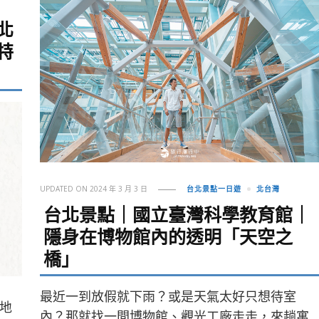
】
北
特
UPDATED ON
2024 年 3 月 3 日
台北景點一日遊
北台灣
台北景點｜國立臺灣科學教育館｜
隱身在博物館內的透明「天空之
橋」
最近一到放假就下雨？或是天氣太好只想待室
地
內？那就找一間博物館、觀光工廠走走，來趟寓