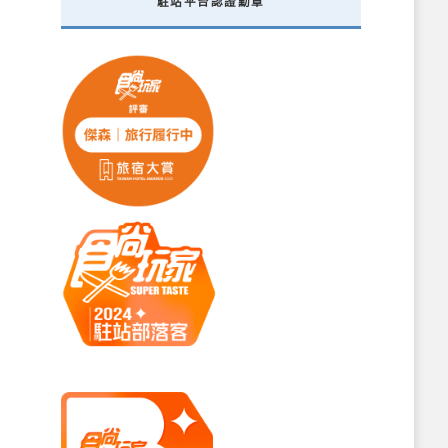
駐站平台認證勳章