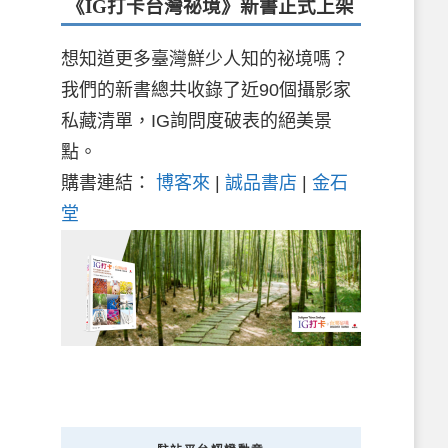
《IG打卡台灣祕境》新書
正式上架
想知道更多臺灣鮮少人知的祕境嗎？
我們的新書總共收錄了近90個攝影家
私藏清單，IG詢問度破表的絕美景
點。
購書連結：
博客來
|
誠品書店
|
金石
堂