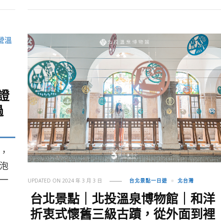
證
過
，
泡
一
UPDATED ON
2024 年 3 月 3 日
台北景點一日遊
北台灣
台北景點｜北投溫泉博物館｜和洋
折衷式懷舊三級古蹟，從外面到裡