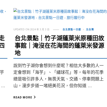
UPDATED ON
2024 年 3 月 3 日
台北景點一日遊
北台灣
走
台北景點｜竹子湖蓬萊米原種田故
四
事館｜淹沒在花海間的蓬萊米發源
地
說到竹子湖你會想到什麼呢？相信大多數的人一
芋
定會想到「海芋」、「繡球花」等，每年的花季
總是吸引許多人，無畏天氣、交通、停車問題上
 …
山，漫步步道一堵絕美花況，但你知道 …
READ MORE