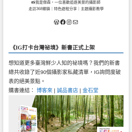
📸我是傑森，一位喜歡追逐美景的攝影師
走訪368鄉鎮｜特色遊程分享｜主題攝影教學
關於我
Facebook
Instagram
Mail
《IG打卡台灣祕境》新書
正式上架
想知道更多臺灣鮮少人知的祕境嗎？我們的新書
總共收錄了近90個攝影家私藏清單，IG詢問度破
表的絕美景點。
購書連結：
博客來
|
誠品書店
|
金石堂