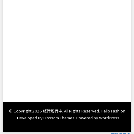
© Copyright 2026
旅行履行中
. All Rights Reserved.
Hello Fashion
| Developed By
Blossom Themes
. Powered by
WordPress
.