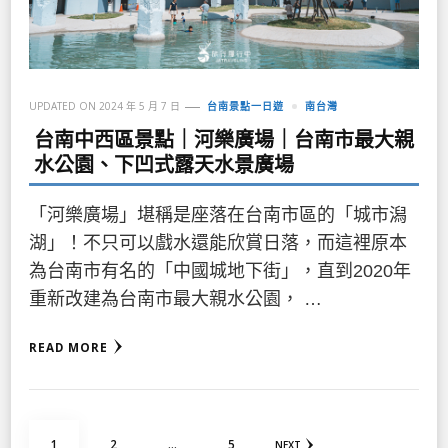
UPDATED ON
2024 年 5 月 7 日
台南景點一日遊
南台灣
台南中西區景點｜河樂廣場｜台南市最大親
水公園、下凹式露天水景廣場
「河樂廣場」堪稱是座落在台南市區的「城市潟
湖」！不只可以戲水還能欣賞日落，而這裡原本
為台南市有名的「中國城地下街」，直到2020年
重新改建為台南市最大親水公園， …
READ MORE
文
PAGE
PAGE
PAGE
1
2
...
5
NEXT