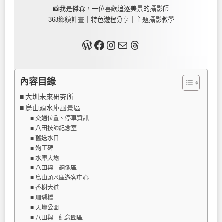
📸我是傑森，一位喜歡追逐美景的攝影師
368鄉鎮計畫｜特色遊程分享｜主題攝影教學
關於我
Facebook
Instagram
Mail
Threads
內容目錄
大圳未來研究所
烏山頭水庫風景區
交通位置、停車資訊
八田技師紀念室
舊送水口
殉工碑
水庫大壩
八田與一銅像區
烏山頭水庫遊客中心
香榭大道
珊瑚橋
天壇公園
八田與一紀念園區