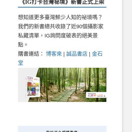
《IG打卡台灣祕境》新書
正式上架
想知道更多臺灣鮮少人知的祕境嗎？
我們的新書總共收錄了近90個攝影家
私藏清單，IG詢問度破表的絕美景
點。
購書連結：
博客來
|
誠品書店
|
金石
堂