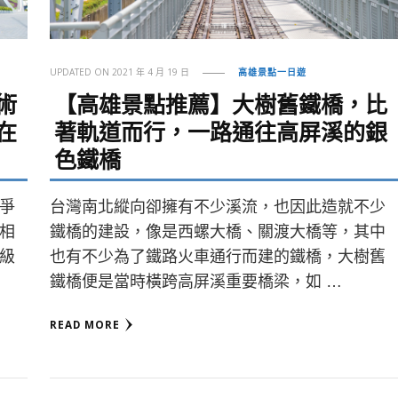
UPDATED ON
2021 年 4 月 19 日
高雄景點一日遊
術
【高雄景點推薦】大樹舊鐵橋，比
在
著軌道而行，一路通往高屏溪的銀
色鐵橋
爭
台灣南北縱向卻擁有不少溪流，也因此造就不少
相
鐵橋的建設，像是西螺大橋、關渡大橋等，其中
級
也有不少為了鐵路火車通行而建的鐵橋，大樹舊
鐵橋便是當時橫跨高屏溪重要橋梁，如 …
READ MORE