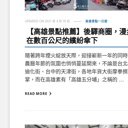
UPDATED ON
2021 年 4 月 19 日
高雄景點一日遊
【高雄景點推薦】後驛商圈，漫
在數百公尺的繽紛傘下
隨著跨年煙火綻放天際，迎接嶄新一年的同時
農曆年節的氛圍也悄悄蔓延開來，不論是台北
迪化街、台中的天津街，各地年貨大街摩拳擦
掌，而在高雄素有「高雄五分埔」之稱的 …
READ MORE