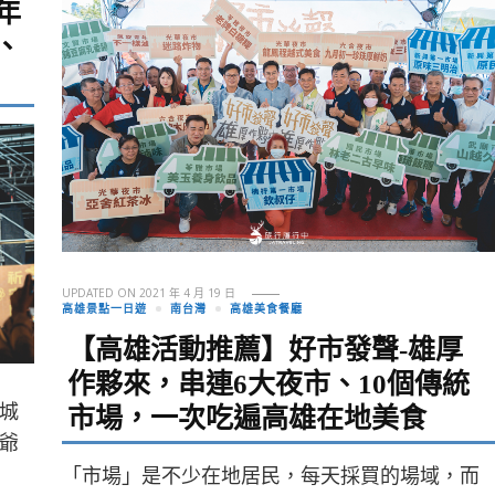
年
、
UPDATED ON
2021 年 4 月 19 日
高雄景點一日遊
南台灣
高雄美食餐廳
【高雄活動推薦】好市發聲-雄厚
作夥來，串連6大夜市、10個傳統
城
市場，一次吃遍高雄在地美食
爺
「市場」是不少在地居民，每天採買的場域，而