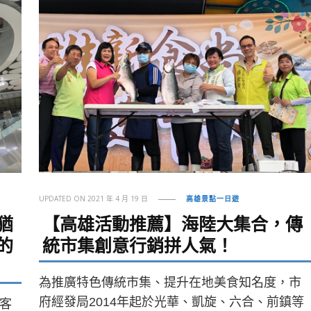
UPDATED ON
2021 年 4 月 19 日
高雄景點一日遊
猶
【高雄活動推薦】海陸大集合，傳
的
統市集創意行銷拼人氣！
為推廣特色傳統市集、提升在地美食知名度，市
府經發局2014年起於光華、凱旋、六合、前鎮等
客