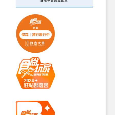
駐站平台認證勳章