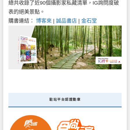
總共收錄了近90個攝影家私藏清單，IG詢問度破
表的絕美景點。
購書連結：
博客來
|
誠品書店
|
金石堂
駐站平台認證勳章