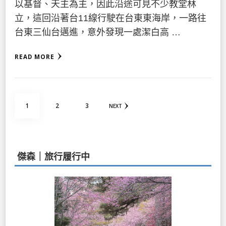
以基督、天主為主，因此沿途可見不少教堂林
立，這回沿著台11線行駛在台東東海岸，一路往
台東三仙台邁進，意外發現一處潔白高 …
READ MORE
文
PAGE
PAGE
PAGE
1
2
3
NEXT
章
分
頁
傑森｜旅行履行中