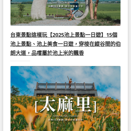
台東景點這樣玩【2025池上景點一日遊】15個
池上景點、池上美食一日遊，穿梭在縱谷間的伯
朗大道，品嚐屬於池上米的飄香