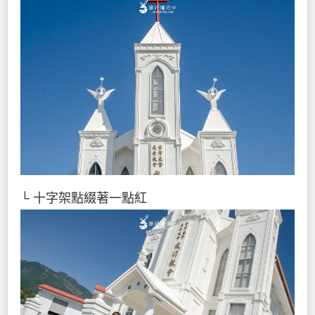
└ 十字架點綴著一點紅