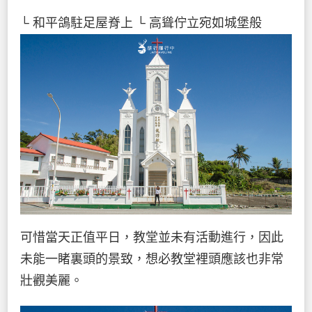
└ 和平鴿駐足屋脊上
└ 高聳佇立宛如城堡般
可惜當天正值平日，教堂並未有活動進行，因此
未能一睹裏頭的景致，想必教堂裡頭應該也非常
壯觀美麗。