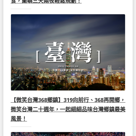
食，蘭嶼三天兩夜輕鬆規劃！
【微笑台灣368鄉鎮】319向前行、368再開鄉，
微笑台灣二十週年，一起細細品味台灣鄉鎮最美
風景！