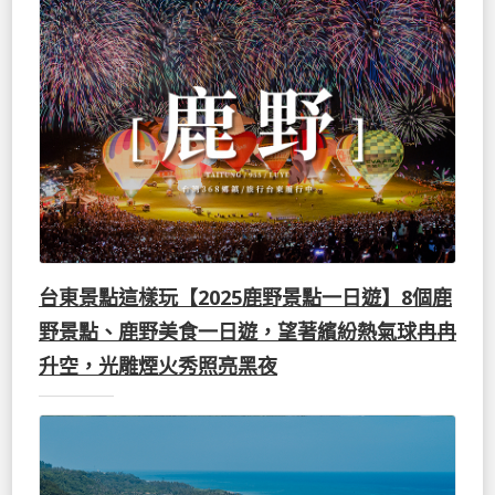
台東景點這樣玩【2025鹿野景點一日遊】8個鹿
野景點、鹿野美食一日遊，望著繽紛熱氣球冉冉
升空，光雕煙火秀照亮黑夜