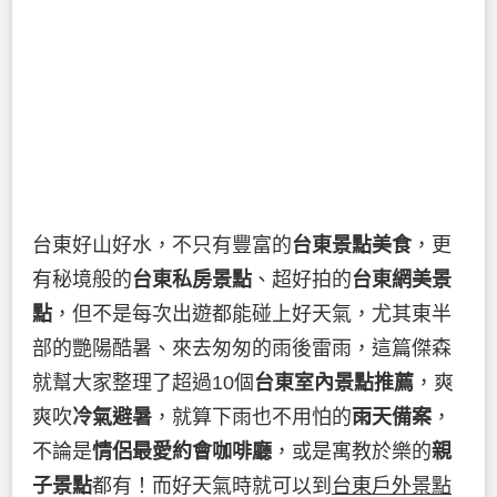
台東好山好水，不只有豐富的
台東景點美食
，更
有秘境般的
台東私房景點
、超好拍的
台東網美景
點
，但不是每次出遊都能碰上好天氣，尤其東半
部的艷陽酷暑、來去匆匆的雨後雷雨，這篇傑森
就幫大家整理了超過10個
台東室內景點推薦
，爽
爽吹
冷氣避暑
，就算下雨也不用怕的
雨天備案
，
不論是
情侶最愛約會咖啡廳
，或是寓教於樂的
親
子景點
都有！而好天氣時就可以到
台東戶外景點