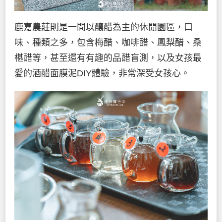
鹿嘉農莊則是一間以釀醋為主的休閒園區，口
味、種類之多，包含梅醋、咖啡醋、鳳梨醋、桑
椹醋等，甚至還有有趣的品醋盲測，以及女孩最
愛的酒醋面膜泥DIY體驗，非常深受女孩心。