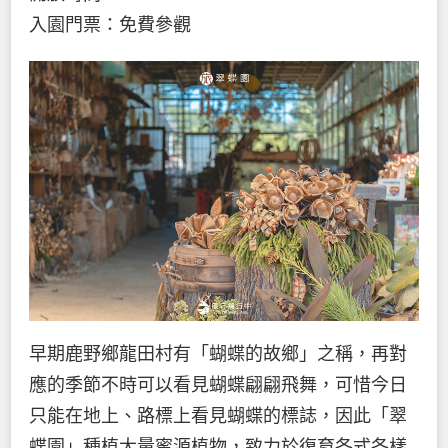
入園門票：免費參觀
早期鹿野鄉龍田村有「蝴蝶的故鄉」之稱，再對
應的季節不時可以看見蝴蝶翩翩飛舞，可惜今日
只能在地上、路標上看見蝴蝶的標誌，因此「翠
蝶園」種植大量蜜源植物，致力於復育各式各樣