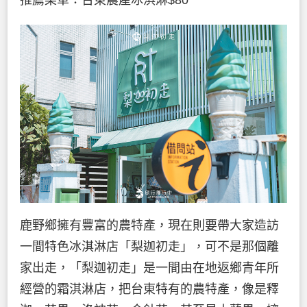
推薦菜單：台東農產冰淇淋$80
鹿野鄉擁有豐富的農特產，現在則要帶大家造訪
一間特色冰淇淋店「梨迦初走」，可不是那個離
家出走，「梨迦初走」是一間由在地返鄉青年所
經營的霜淇淋店，把台東特有的農特產，像是釋