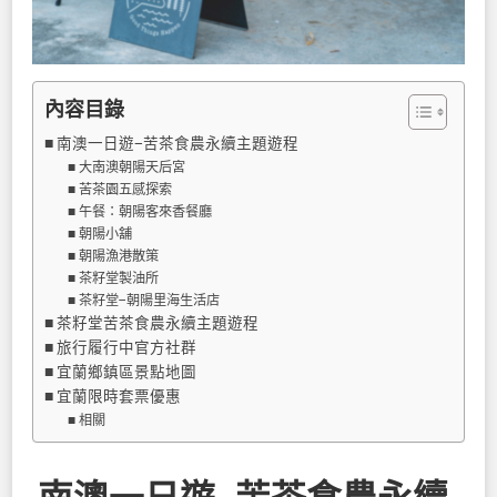
內容目錄
南澳一日遊−苦茶食農永續主題遊程
大南澳朝陽天后宮
苦茶園五感探索
午餐：朝陽客來香餐廳
朝陽小舖
朝陽漁港散策
茶籽堂製油所
茶籽堂−朝陽里海生活店
茶籽堂苦茶食農永續主題遊程
旅行履行中官方社群
宜蘭鄉鎮區景點地圖
宜蘭限時套票優惠
相關