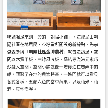
吃飽喝足來到一旁的「朝陽小舖」，這裡是由朝
陽社區在地居民、茶籽堂所開設的新據點，先前
傑森參與「
朝陽社區金牌農村
」就曾造訪過，空
間以木質甲板、曲線風浪板、繩結等漁港元素巧
妙融入空間，整間小舖就像一艘停泊在巷弄中的
船，匯聚了在地的農漁特產，一進門就可以看見
各式各樣、五顏六色的當季蔬果，以及秈米、秈
酒、真空漁獲。