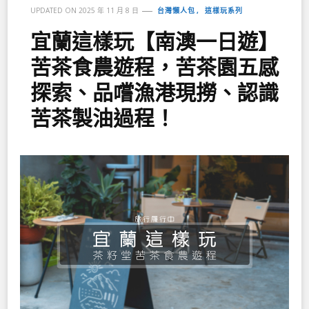
台灣懶人包
這樣玩系列
UPDATED ON
2025 年 11 月 8 日
宜蘭這樣玩【南澳一日遊】
苦茶食農遊程，苦茶園五感
探索、品嚐漁港現撈、認識
苦茶製油過程！