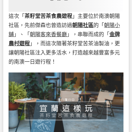
這次「
茶籽堂苦茶食農遊程
」主要位於南澳朝陽
社區，先前傑森也曾造訪過
朝陽社區
的「
朝陽小
舖
」、「
朝陽客來香餐廳
」，串聯而成的「
金牌
農村遊程
」，而這次隨著茶籽堂苦茶油製油，更
讓朝陽社區注入更多活水，打造越來越豐富多元
的南澳一日遊行程！