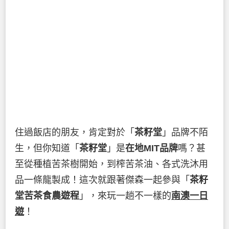
住過飯店的朋友，肯定對於「
茶籽堂
」品牌不陌
生，但你知道「
茶籽堂
」是
在地MIT品牌
嗎？甚
至從種植苦茶樹開始，到榨苦茶油、各式洗沐用
品一條龍製成！這次就跟著傑森一起參與「
茶籽
堂苦茶食農遊程
」，來玩一趟不一樣的
南澳一日
遊
！