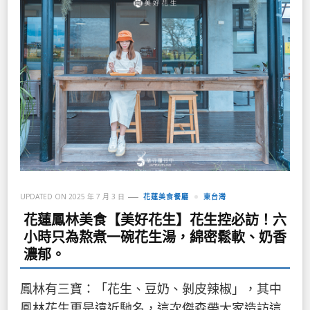
UPDATED ON
2025 年 7 月 3 日
花蓮美食餐廳
東台灣
花蓮鳳林美食【美好花生】花生控必訪！六
小時只為熬煮一碗花生湯，綿密鬆軟、奶香
濃郁。
鳳林有三寶：「花生、豆奶、剝皮辣椒」，其中
鳳林花生更是遠近馳名，這次傑森帶大家造訪這