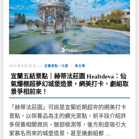
2024 年 8 月 29 日
宜蘭景點一日遊
東台灣
宜蘭五結景點｜赫蒂法莊園 Healtdeva：仙
氣爆棚超夢幻城堡造景，網美打卡、劇組取
景爭相前來！
「赫蒂法莊園」可說是宜蘭近期超夯的網美打卡
景點，以保養品為主的觀光景點，前半段介紹許
多保養相關資訊、臉部檢測等，後方則是吸引大
家慕名而來的城堡造景，甚至連劇組都 …