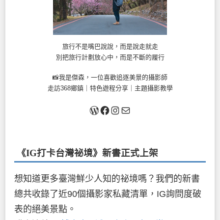
旅行不是嘴巴說說，而是說走就走
別把旅行計劃放心中，而是不斷的履行
📸我是傑森，一位喜歡追逐美景的攝影師
走訪368鄉鎮｜特色遊程分享｜主題攝影教學
關於我
Facebook
Instagram
Mail
《IG打卡台灣祕境》新書
正式上架
想知道更多臺灣鮮少人知的祕境嗎？我們的新書
總共收錄了近90個攝影家私藏清單，IG詢問度破
表的絕美景點。