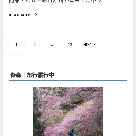
商品，週五至週日才對外營業，是不少 …
READ MORE
文
PAGE
PAGE
PAGE
1
2
...
12
NEXT
章
分
頁
傑森｜旅行履行中