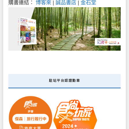
購書連結：
博客來
|
誠品書店
|
金石堂
駐站平台認證勳章