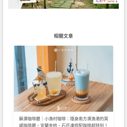
相關文章
蘇澳咖啡廳｜小漁村咖啡：隱身南方澳漁港的質
感咖啡廳，宜蘭金桔、石花凍搭配咖啡超特別！