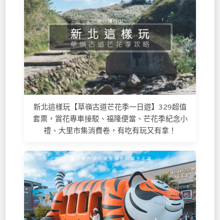
新北這樣玩【草嶺古道芒花季一日遊】329超值
套票，賞花專車接駁、福隆便當、芒花季紀念小
禮、大里市集消費卷，有吃有玩又有拿！