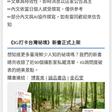
✏文章具時效性，即時消息以店家公告為主
✏內文依當日個人感受撰寫，僅供參考
✏部分內文與AI協作撰寫，如有雷同歡迎來信告
知
《IG打卡台灣祕境》新書
正式上架
想知道更多臺灣鮮少人知的祕境嗎？我們的新書
總共收錄了近90個攝影家私藏清單，IG詢問度破
表的絕美景點。
購書連結：
博客來
|
誠品書店
|
金石堂