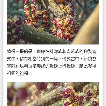
值得一提的是，血藤在排灣族和魯凱族的迎娶儀
式中，佔有相當特別的一角，儀式當中，新娘會
攀附在以粗血藤製成的鞦韆上盪鞦韆，藉此獲得
祖靈的祝福。