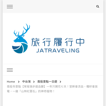
旅行履行中
台灣旅遊景點懶人包、368鄉鎮深度旅遊、主題攝影教學
Home
中台灣
南投景點一日遊
南投市景點【草尾嶺步道血藤】一年只開花七天！莖幹會流血、種籽會放
電，一窺「山林紅寶石」的神奇植物！