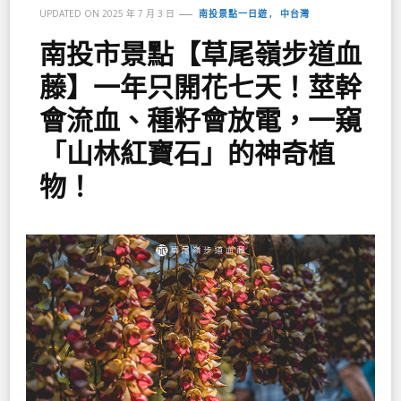
南投景點一日遊
中台灣
UPDATED ON
2025 年 7 月 3 日
南投市景點【草尾嶺步道血
藤】一年只開花七天！莖幹
會流血、種籽會放電，一窺
「山林紅寶石」的神奇植
物！