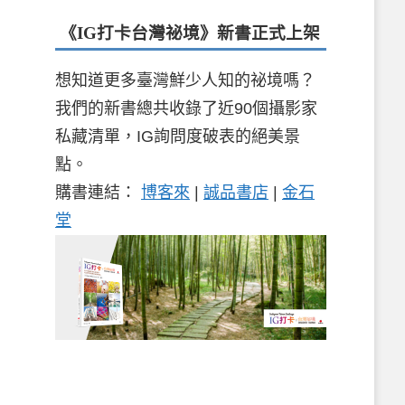
《IG打卡台灣祕境》新書
正式上架
想知道更多臺灣鮮少人知的祕境嗎？
我們的新書總共收錄了近90個攝影家
私藏清單，IG詢問度破表的絕美景
點。
購書連結：
博客來
|
誠品書店
|
金石
堂