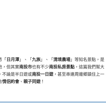
悉「
日月潭
」、「
九族
」、「
清境農場
」等知名景點，是
地，但其實
南投市
也有不少
南投私房景點
，這篇我們幫大
，不論是半日遊或
南投一日遊
，甚至串連周邊鄉鎮住上一
合
情侶約會
、
親子同遊
！