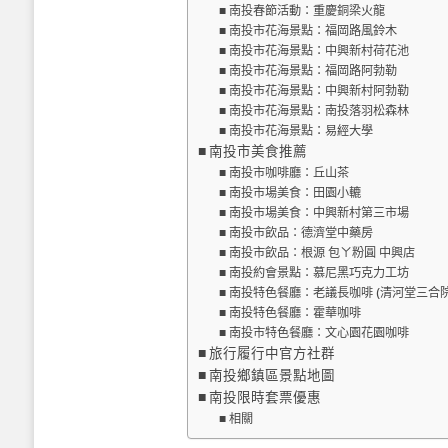
南投春節活動：重慶銅梁火龍
南投市花海景點：福岡路風鈴木
南投市花海景點：中興新村荷花池
南投市花海景點：福岡路阿勃勒
南投市花海景點：中興新村阿勃勒
南投市花海景點：南投落羽松森林
南投市花海景點：易經大學
南投市美食推薦
南投市咖啡廳：丘山茶
南投市場美食：田園小轆
南投市場美食：中興新村第三市場
南投市飲品：德濟堂中藥房
南投市飲品：根源 包ㄚ粉圓 中興店
南投約會景點：慕尼黑巧克力工坊
南投特色餐廳：老議長咖啡 (清河堂三合院
南投特色餐廳：霍華咖啡
南投市特色餐廳：文心園花園咖啡
旅行履行中官方社群
南投鄉鎮區景點地圖
南投限時套票優惠
相關