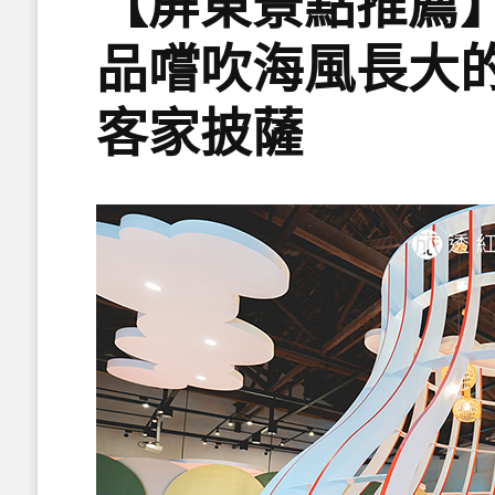
【屏東景點推薦
品嚐吹海風長大
客家披薩