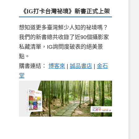
《IG打卡台灣祕境》新書
正式上架
想知道更多臺灣鮮少人知的祕境嗎？
我們的新書總共收錄了近90個攝影家
私藏清單，IG詢問度破表的絕美景
點。
購書連結：
博客來
|
誠品書店
|
金石
堂