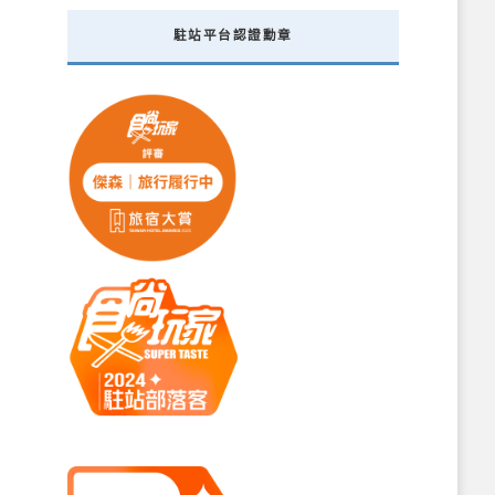
駐站平台認證勳章