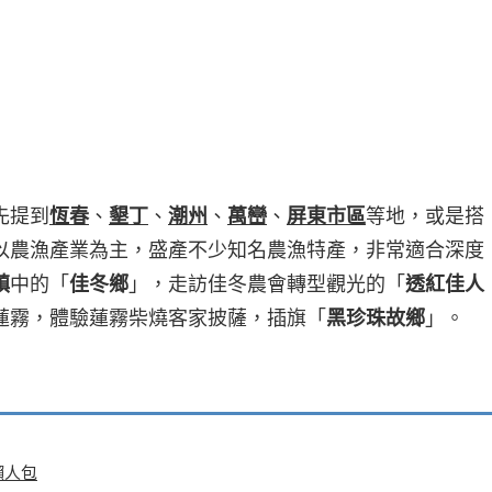
先提到
恆春
、
墾丁
、
潮州
、
萬巒
、
屏東市區
等地，或是搭
以農漁產業為主，盛產不少知名農漁特產，非常適合深度
鎮
中的「
佳冬鄉
」，走訪佳冬農會轉型觀光的「
透紅佳人
蓮霧，體驗蓮霧柴燒客家披薩，插旗「
黑珍珠故鄉
」。
懶人包