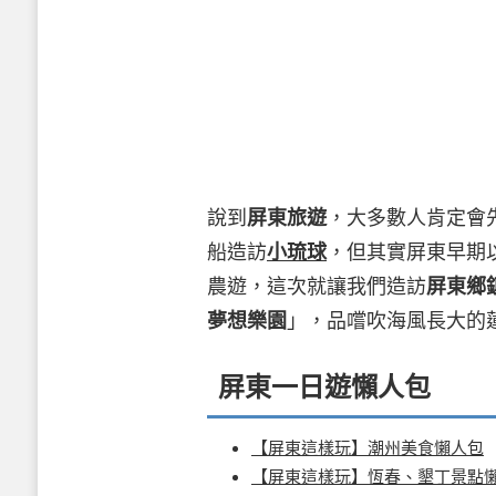
說到
屏東旅遊
，大多數人肯定會
船造訪
小琉球
，但其實屏東早期
農遊，這次就讓我們造訪
屏東鄉
夢想樂園
」，品嚐吹海風長大的
屏東一日遊懶人包
【屏東這樣玩】潮州美食懶人包
【屏東這樣玩】恆春、墾丁景點