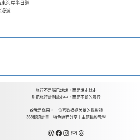
島東海岸半日遊
青漫遊
旅行不是嘴巴說說，而是說走就走
別把旅行計劃放心中，而是不斷的履行
📸我是傑森，一位喜歡追逐美景的攝影師
368鄉鎮計畫｜特色遊程分享｜主題攝影教學
關於我
Facebook
Instagram
Mail
Threads