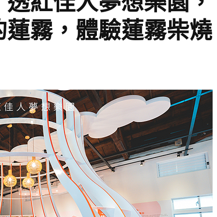
】透紅佳人夢想樂園，
的蓮霧，體驗蓮霧柴燒