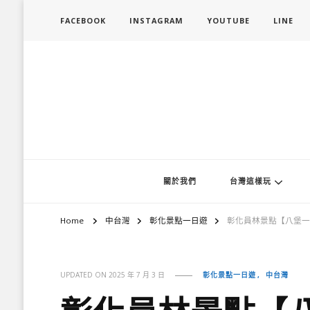
FACEBOOK
INSTAGRAM
YOUTUBE
LINE
旅行履行中
台灣旅遊景點懶人包、368鄉鎮深度旅遊、主題攝影教學
關於我們
台灣這樣玩
Home
中台灣
彰化景點一日遊
彰化員林景點【八堡一
彰化景點一日遊
中台灣
UPDATED ON
2025 年 7 月 3 日