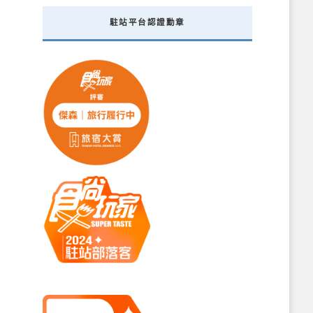
駐站平台認證勳章