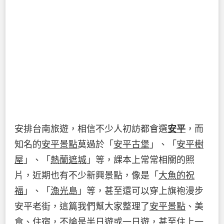
安排台南旅遊，相信不少人初訪都會選
安平
，而
知名的
安平景點
莫過於「
安平古堡
」、「
安平樹
屋
」、「
熱蘭遮城
」等，課本上常常相關的照
片，近期也有不少新興景點，像是「
大魚的祝
福
」、「
漁光島
」等，甚至還可以穿上旗袍漫步
安平老街，這篇我們幫大家整理了
安平景點
、美
食、住宿，不論是半日遊或一日遊，甚至住上一