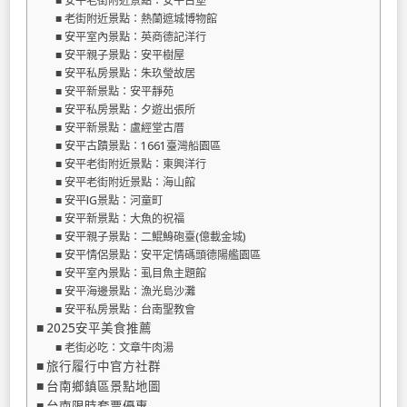
安平老街附近景點：安平古堡
老街附近景點：熱蘭遮城博物館
安平室內景點：英商德記洋行
安平親子景點：安平樹屋
安平私房景點：朱玖瑩故居
安平新景點：安平靜苑
安平私房景點：夕遊出張所
安平新景點：盧經堂古厝
安平古蹟景點：1661臺灣船園區
安平老街附近景點：東興洋行
安平老街附近景點：海山館
安平IG景點：河童町
安平新景點：大魚的祝福
安平親子景點：二鯤鯓砲臺(億載金城)
安平情侶景點：安平定情碼頭德陽艦園區
安平室內景點：虱目魚主題館
安平海邊景點：漁光島沙灘
安平私房景點：台南聖教會
2025安平美食推薦
老街必吃：文章牛肉湯
旅行履行中官方社群
台南鄉鎮區景點地圖
台南限時套票優惠