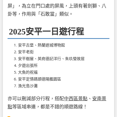
屏」，為立在門口處的屏風，上頭有著劍獅、八
卦等，作用與「石敢當」類似。
2025安平一日遊行程
安平古堡、熱蘭遮城博物館
安平老街
安平樹屋、英商德記洋行、朱玖瑩故居
夕遊出張所
大魚的祝福
安平定情碼頭德陽艦園區
漁光島沙灘
亦可以刪減部分行程，搭配
中西區景點
、
安南景
點
等區域串連，都是不錯的順遊路線！