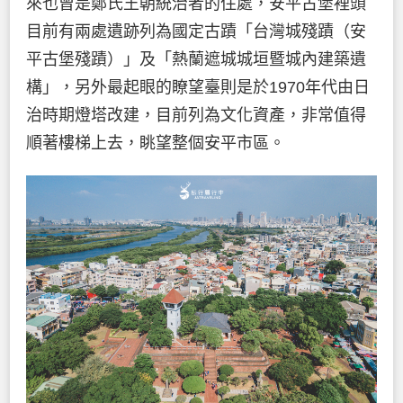
來也曾是鄭氏王朝統治者的住處，安平古堡裡頭
目前有兩處遺跡列為國定古蹟「台灣城殘蹟（安
平古堡殘蹟）」及「熱蘭遮城城垣暨城內建築遺
構」，另外最起眼的瞭望臺則是於1970年代由日
治時期燈塔改建，目前列為文化資產，非常值得
順著樓梯上去，眺望整個安平市區。