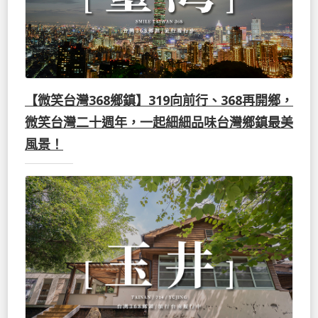
【微笑台灣368鄉鎮】319向前行、368再開鄉，
微笑台灣二十週年，一起細細品味台灣鄉鎮最美
風景！