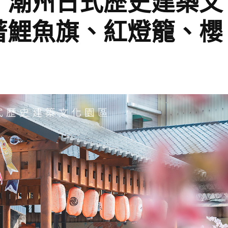
】潮州日式歷史建築文
著鯉魚旗、紅燈籠、櫻