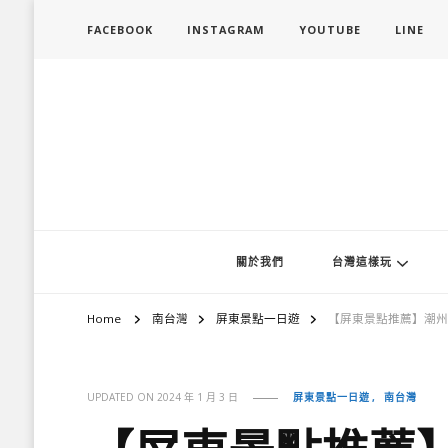
FACEBOOK
INSTAGRAM
YOUTUBE
LINE
旅行履行中
台灣旅遊景點懶人包、368鄉鎮深度旅遊、主題攝影教學
關於我們
台灣這樣玩
Home
南台灣
屏東景點一日遊
【屏東景點推薦】潮州
屏東景點一日遊
南台灣
UPDATED ON
2024 年 1 月 3 日