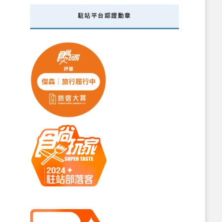
駐站平台認證勳章