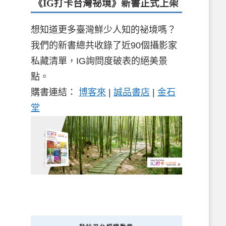
《IG打卡台灣祕境》新書
正式上架
想知道更多臺灣鮮少人知的祕境嗎？
我們的新書總共收錄了近90個攝影家
私藏清單，IG詢問度破表的絕美景
點。
購書連結：
博客來
|
誠品書店
|
金石
堂