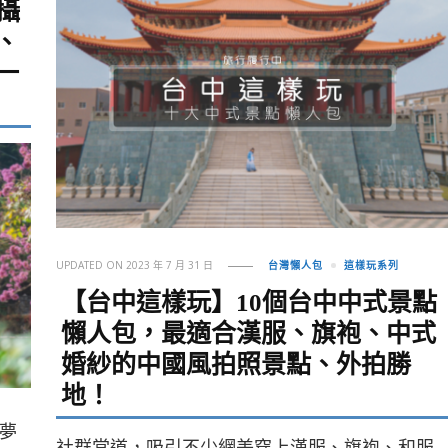
攝
、
一
UPDATED ON
2023 年 7 月 31 日
台灣懶人包
這樣玩系列
【台中這樣玩】10個台中中式景點
懶人包，最適合漢服、旗袍、中式
婚紗的中國風拍照景點、外拍勝
地！
夢
社群當道，吸引不少網美穿上漢服、旗袍、和服