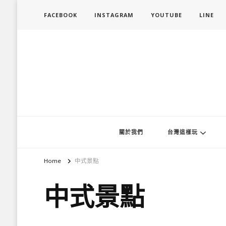
FACEBOOK
INSTAGRAM
YOUTUBE
LINE
旅行履行中
台灣旅遊景點懶人包、368鄉鎮深度旅遊、主題攝影教學
關於我們
台灣這樣玩
Home
中式景點
中式景點