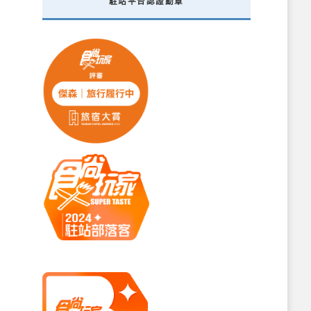
駐站平台認證勳章