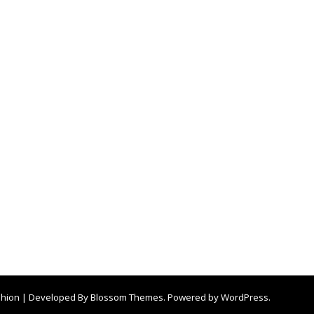
shion | Developed By
Blossom Themes
. Powered by
WordPress
.