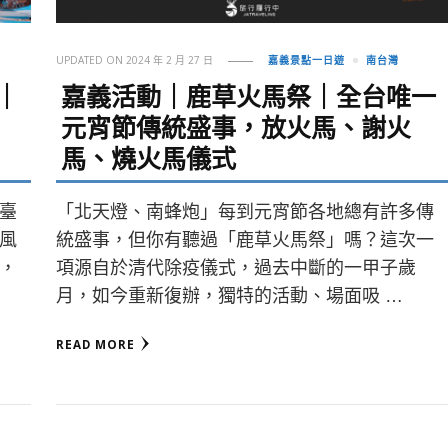
UPDATED ON
2024 年 2 月 27 日
嘉義景點一日遊
南台灣
｜
嘉義活動｜鹿草火馬祭｜全台唯一
元宵節傳統盛事，放火馬、謝火
馬、燒火馬儀式
臺
「北天燈、南蜂炮」每到元宵節各地總有許多傳
風
統盛事，但你有聽過「鹿草火馬祭」嗎？這次一
，
項源自於清代除疫儀式，過去中斷的一甲子歲
月，如今重新復辦，獨特的活動、場面吸 …
READ MORE