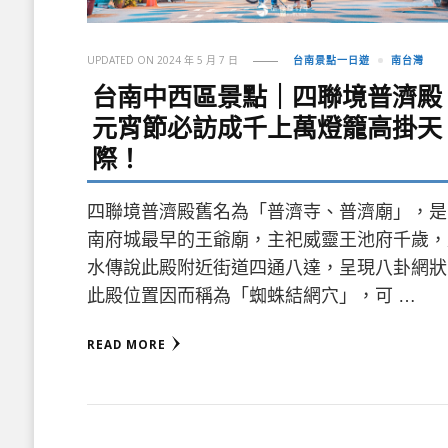
UPDATED ON
2024 年 5 月 7 日
台南景點一日遊
南台灣
台南中西區景點｜四聯境普濟殿
元宵節必訪成千上萬燈籠高掛天
際！
四聯境普濟殿舊名為「普濟寺、普濟廟」，是
南府城最早的王爺廟，主祀威靈王池府千歲，
水傳說此殿附近街道四通八達，呈現八卦網狀
此殿位置因而稱為「蜘蛛結網穴」，可 …
READ MORE