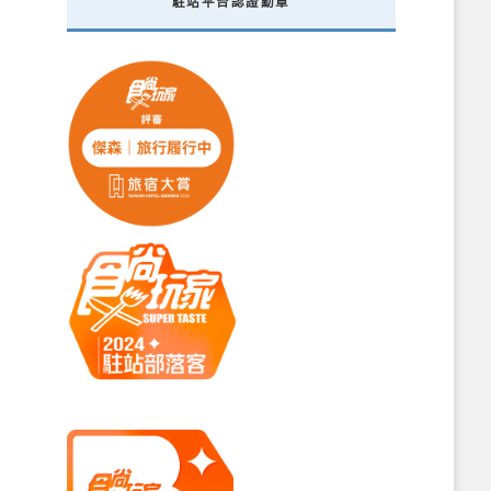
駐站平台認證勳章