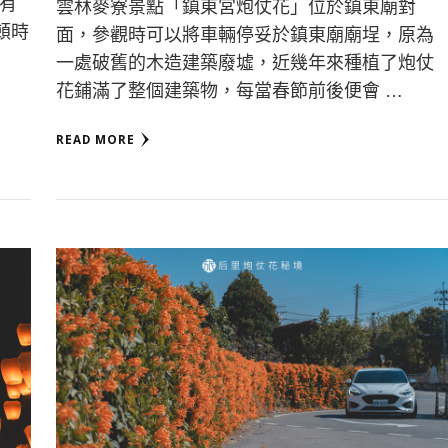
有
雲林麥寮景點「鎮東宮炮仗花」位於鎮東廟對
頓時
面，參觀時可以將車輛停妥於鎮東廟廟埕，原為
一處破舊的木造建築廢墟，近幾年來種植了炮仗
花鋪滿了整個建築物，每當春節前後便會 …
READ MORE