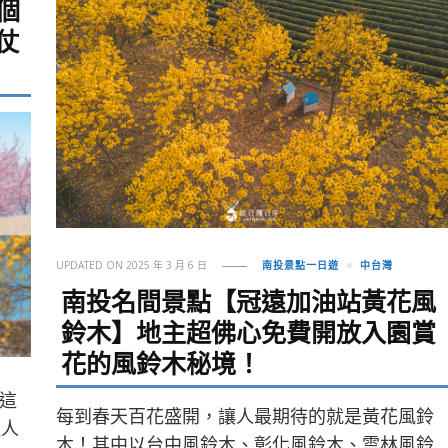
個
仗
UPDATED ON
2025 年 3 月 6 日
南投景點一日遊
中台灣
南投名間景點【冠遠加油站黃花風
鈴木】地主超佛心免費開放入園賞
花的風鈴木秘境！
這
每到春天百花盛開，讓人最期待的就是黃花風鈴
懶人
木！其中以台中風鈴木、彰化風鈴木、雲林風鈴