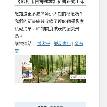
《IG打卡台灣祕境》新書
正式上架
想知道更多臺灣鮮少人知的祕境嗎？
我們的新書總共收錄了近90個攝影家
私藏清單，IG詢問度破表的絕美景
點。
購書連結：
博客來
|
誠品書店
|
金石
堂