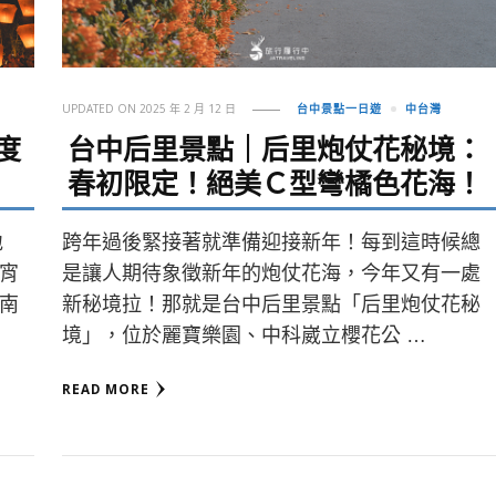
UPDATED ON
2025 年 2 月 12 日
台中景點一日遊
中台灣
度
台中后里景點｜后里炮仗花秘境：
春初限定！絕美Ｃ型彎橘色花海！
地
跨年過後緊接著就準備迎接新年！每到這時候總
宵
是讓人期待象徵新年的炮仗花海，今年又有一處
南
新秘境拉！那就是台中后里景點「后里炮仗花秘
境」，位於麗寶樂園、中科崴立櫻花公 …
READ MORE