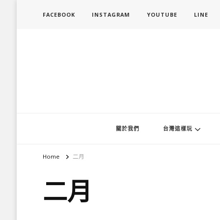
FACEBOOK
INSTAGRAM
YOUTUBE
LINE
旅行履行中
台灣旅遊景點懶人包、368鄉鎮深度旅遊、主題攝影教學
關於我們
台灣這樣玩
Home
二月
二月