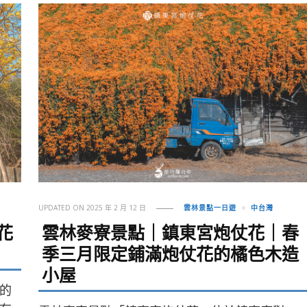
UPDATED ON
2025 年 2 月 12 日
雲林景點一日遊
中台灣
花
雲林麥寮景點｜鎮東宮炮仗花｜春
！
季三月限定鋪滿炮仗花的橘色木造
小屋
的