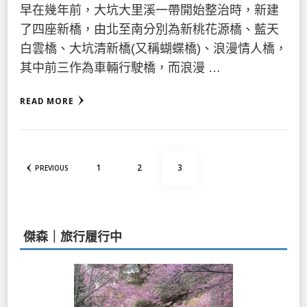
早在幾年前，大坑大里溪一帶開始整治時，新建
了四座新橋，由北至南分別為新桃花源橋、藍天
白雲橋、大坑清新橋(又稱蝴蝶橋)、浪漫情人橋，
其中前三作為車輛行駛橋，而浪漫 …
READ MORE
文
PAGE
PAGE
PAGE
1
2
3
PREVIOUS
章
分
頁
傑森｜旅行履行中