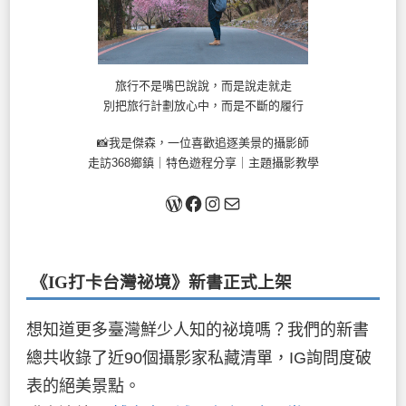
旅行不是嘴巴說說，而是說走就走
別把旅行計劃放心中，而是不斷的履行
📸我是傑森，一位喜歡追逐美景的攝影師
走訪368鄉鎮｜特色遊程分享｜主題攝影教學
關於我
Facebook
Instagram
Mail
《IG打卡台灣祕境》新書
正式上架
想知道更多臺灣鮮少人知的祕境嗎？我們的新書
總共收錄了近90個攝影家私藏清單，IG詢問度破
表的絕美景點。