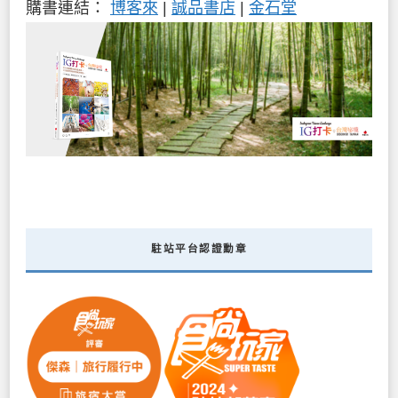
購書連結：
博客來
|
誠品書店
|
金石堂
駐站平台認證勳章