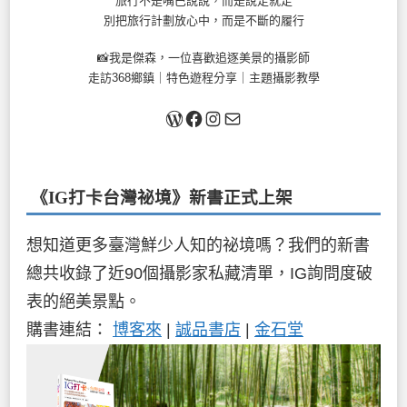
旅行不是嘴巴說說，而是說走就走
別把旅行計劃放心中，而是不斷的履行
📸我是傑森，一位喜歡追逐美景的攝影師
走訪368鄉鎮｜特色遊程分享｜主題攝影教學
關於我
Facebook
Instagram
Mail
《IG打卡台灣祕境》新書
正式上架
想知道更多臺灣鮮少人知的祕境嗎？我們的新書
總共收錄了近90個攝影家私藏清單，IG詢問度破
表的絕美景點。
購書連結：
博客來
|
誠品書店
|
金石堂