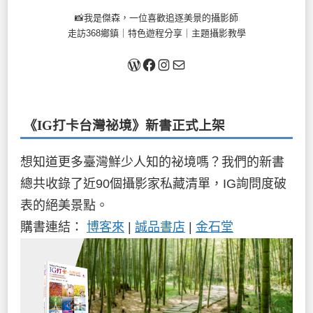
📸我是傑森，一位喜歡追逐美景的攝影師
走訪368鄉鎮｜特色遊程分享｜主題攝影教學
關於我
Facebook
Instagram
Mail
《IG打卡台灣祕境》新書
正式上架
想知道更多臺灣鮮少人知的祕境嗎？我們的新書
總共收錄了近90個攝影家私藏清單，IG詢問度破
表的絕美景點。
購書連結：
博客來
|
誠品書店
|
金石堂