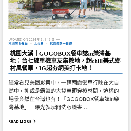
UPDATED ON
2024 年 6 月 16 日
桃園美食餐廳
北台灣
桃園景點一日遊
桃園大溪｜GOGOBOX餐車誌in樂灣基
地：台七線重機車友集散地，超chill美式鄉
村風餐車，IG超夯網美打卡地！
經常看見美國影集中，一輛輛露營車行駛在大自
然中，抑或是霸氣的大貨車頭穿梭林間，這樣的
場景竟然在台灣也有！「GOGOBOX餐車誌in樂
灣基地」一曝光就瞬間洗版臉書 …
READ MORE