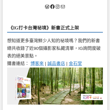
關於我
Facebook
Instagram
Mail
《IG打卡台灣祕境》新書
正式上架
想知道更多臺灣鮮少人知的祕境嗎？我們的新書
總共收錄了近90個攝影家私藏清單，IG詢問度破
表的絕美景點。
購書連結：
博客來
|
誠品書店
|
金石堂