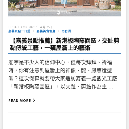
UPDATED ON
2023 年 4 月 25 日
嘉義景點一日遊
嘉義美食餐廳
南台灣
【嘉義景點推薦】新港板陶窯園區，交趾剪
黏傳統工藝，一窺屋簷上的藝術
廟宇是不少人的信仰中心，但每次拜拜、祈福
時，你有注意到屋簷上的神像、龍、鳳等造型
嗎？這次傑森就要帶大家造訪嘉義一處觀光工廠
「新港板陶窯園區」，以交趾、剪黏作為主 …
READ MORE