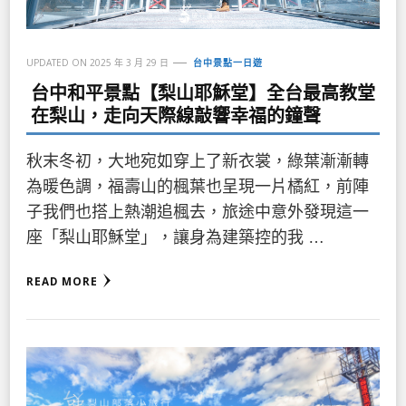
UPDATED ON
2025 年 3 月 29 日
台中景點一日遊
台中和平景點【梨山耶穌堂】全台最高教堂
在梨山，走向天際線敲響幸福的鐘聲
秋末冬初，大地宛如穿上了新衣裳，綠葉漸漸轉
為暖色調，福壽山的楓葉也呈現一片橘紅，前陣
子我們也搭上熱潮追楓去，旅途中意外發現這一
座「梨山耶穌堂」，讓身為建築控的我 …
READ MORE