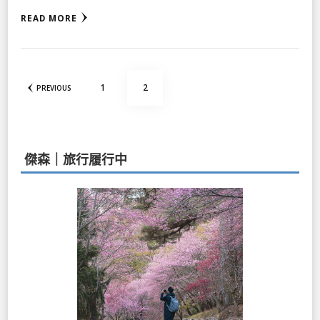
READ MORE
文
PAGE
PAGE
1
2
PREVIOUS
章
分
頁
傑森｜旅行履行中