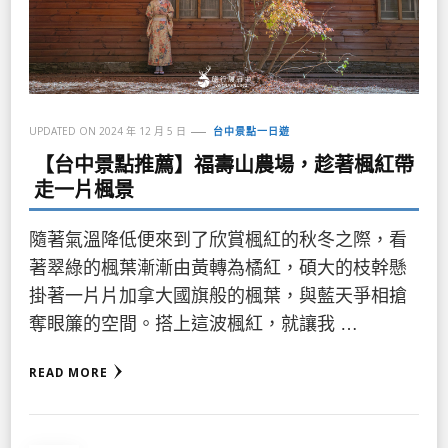
UPDATED ON
2024 年 12 月 5 日
台中景點一日遊
【台中景點推薦】福壽山農場，趁著楓紅帶
走一片楓景
隨著氣溫降低便來到了欣賞楓紅的秋冬之際，看
著翠綠的楓葉漸漸由黃轉為橘紅，碩大的枝幹懸
掛著一片片加拿大國旗般的楓葉，與藍天爭相搶
奪眼簾的空間。搭上這波楓紅，就讓我 …
READ MORE