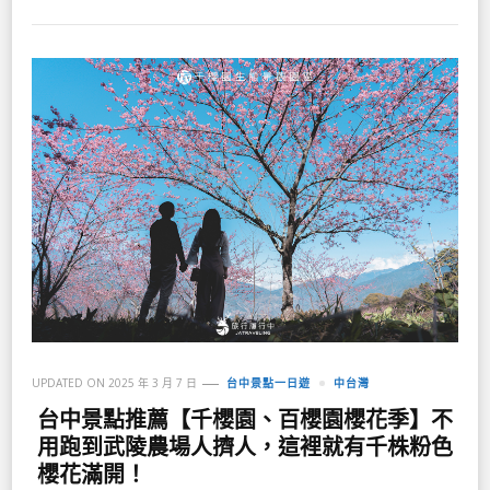
UPDATED ON
2025 年 3 月 7 日
台中景點一日遊
中台灣
台中景點推薦【千櫻園、百櫻園櫻花季】不
用跑到武陵農場人擠人，這裡就有千株粉色
櫻花滿開！