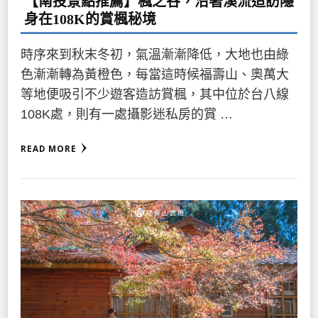
【南投景點推薦】楓之谷，沿著溪流造訪隱
身在108K的賞楓秘境
時序來到秋末冬初，氣溫漸漸降低，大地也由綠
色漸漸轉為黃橙色，每當這時候福壽山、奧萬大
等地便吸引不少遊客造訪賞楓，其中位於台八線
108K處，則有一處攝影迷私房的賞 …
READ MORE