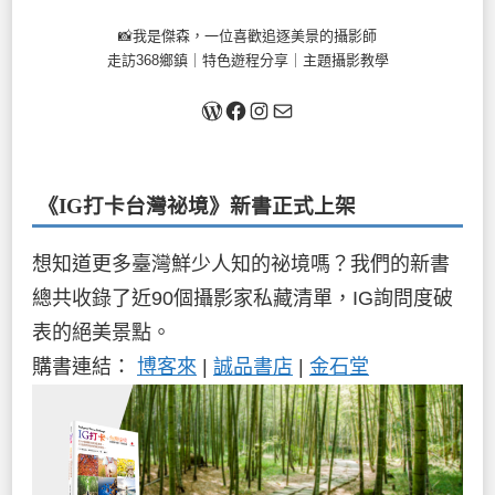
📸我是傑森，一位喜歡追逐美景的攝影師
走訪368鄉鎮｜特色遊程分享｜主題攝影教學
關於我
Facebook
Instagram
Mail
《IG打卡台灣祕境》新書
正式上架
想知道更多臺灣鮮少人知的祕境嗎？我們的新書
總共收錄了近90個攝影家私藏清單，IG詢問度破
表的絕美景點。
購書連結：
博客來
|
誠品書店
|
金石堂