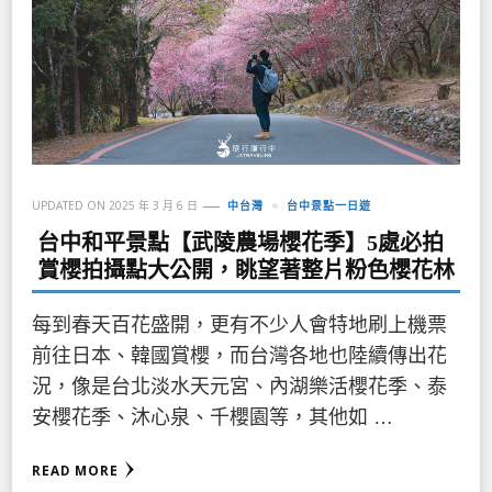
UPDATED ON
2025 年 3 月 6 日
中台灣
台中景點一日遊
台中和平景點【武陵農場櫻花季】5處必拍
賞櫻拍攝點大公開，眺望著整片粉色櫻花林
每到春天百花盛開，更有不少人會特地刷上機票
前往日本、韓國賞櫻，而台灣各地也陸續傳出花
況，像是台北淡水天元宮、內湖樂活櫻花季、泰
安櫻花季、沐心泉、千櫻園等，其他如 …
READ MORE