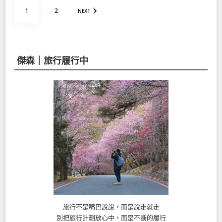
文
PAGE
PAGE
1
2
NEXT
章
分
頁
傑森｜旅行履行中
旅行不是嘴巴說說，而是說走就走
別把旅行計劃放心中，而是不斷的履行