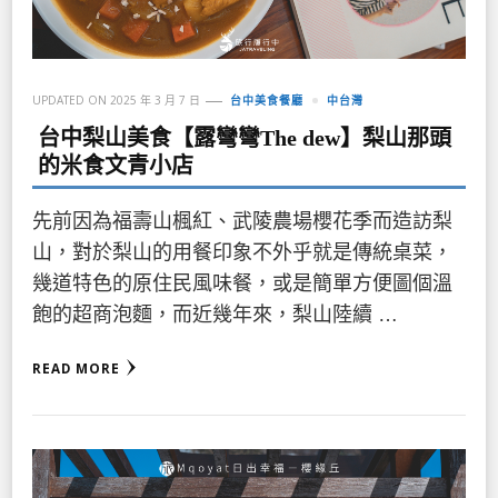
UPDATED ON
2025 年 3 月 7 日
台中美食餐廳
中台灣
台中梨山美食【露彎彎The dew】梨山那頭
的米食文青小店
先前因為福壽山楓紅、武陵農場櫻花季而造訪梨
山，對於梨山的用餐印象不外乎就是傳統桌菜，
幾道特色的原住民風味餐，或是簡單方便圖個溫
飽的超商泡麵，而近幾年來，梨山陸續 …
READ MORE