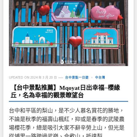
UPDATED ON
2024 年 3 月 20 日
台中景點一日遊
中台灣
【台中景點推薦】Mqoyat日出幸福−櫻緣
丘，名為幸福的觀景瞭望台
台中和平區的梨山，是不少人慕名賞花的勝地，
不論是秋季的福壽山楓紅，抑或是春季的武陵農
場櫻花季，總是吸引大家不辭辛勞上山，但光是
從埔里一路跨過武嶺、合歡山，抵達梨 …