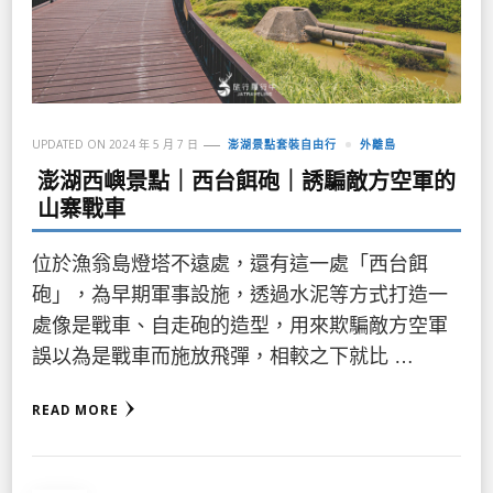
UPDATED ON
2024 年 5 月 7 日
澎湖景點套裝自由行
外離島
澎湖西嶼景點｜西台餌砲｜誘騙敵方空軍的
山寨戰車
位於漁翁島燈塔不遠處，還有這一處「西台餌
砲」，為早期軍事設施，透過水泥等方式打造一
處像是戰車、自走砲的造型，用來欺騙敵方空軍
誤以為是戰車而施放飛彈，相較之下就比 …
READ MORE