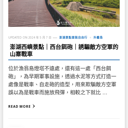
UPDATED ON
2024 年 5 月 7 日
澎湖景點套裝自由行
外離島
澎湖西嶼景點｜西台餌砲｜誘騙敵方空軍的
山寨戰車
位於漁翁島燈塔不遠處，還有這一處「西台餌
砲」，為早期軍事設施，透過水泥等方式打造一
處像是戰車、自走砲的造型，用來欺騙敵方空軍
誤以為是戰車而施放飛彈，相較之下就比 …
READ MORE