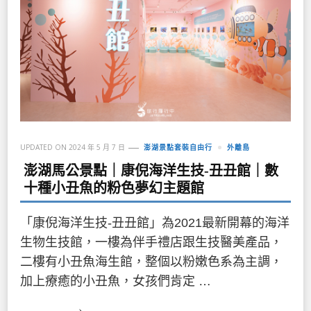
UPDATED ON
2024 年 5 月 7 日
澎湖景點套裝自由行
外離島
澎湖馬公景點｜康倪海洋生技-丑丑館｜數
十種小丑魚的粉色夢幻主題館
「康倪海洋生技-丑丑館」為2021最新開幕的海洋
生物生技館，一樓為伴手禮店跟生技醫美產品，
二樓有小丑魚海生館，整個以粉嫩色系為主調，
加上療癒的小丑魚，女孩們肯定 …