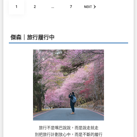
文
PAGE
PAGE
PAGE
1
2
...
7
NEXT
章
分
頁
傑森｜旅行履行中
旅行不是嘴巴說說，而是說走就走
別把旅行計劃放心中，而是不斷的履行