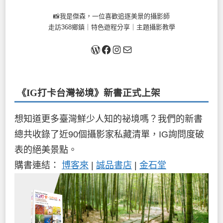
📸我是傑森，一位喜歡追逐美景的攝影師
走訪368鄉鎮｜特色遊程分享｜主題攝影教學
關於我
Facebook
Instagram
Mail
《IG打卡台灣祕境》新書
正式上架
想知道更多臺灣鮮少人知的祕境嗎？我們的新書
總共收錄了近90個攝影家私藏清單，IG詢問度破
表的絕美景點。
購書連結：
博客來
|
誠品書店
|
金石堂