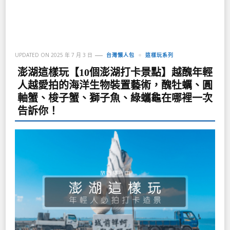
UPDATED ON
2025 年 7 月 3 日
台灣懶人包
這樣玩系列
澎湖這樣玩【10個澎湖打卡景點】越醜年輕
人越愛拍的海洋生物裝置藝術，醜牡蠣、圓
軸蟹、梭子蟹、獅子魚、綠蠵龜在哪裡一次
告訴你！