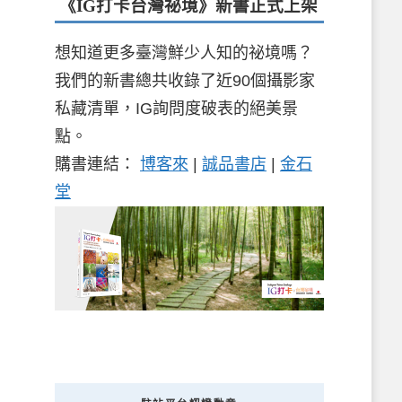
《IG打卡台灣祕境》新書
正式上架
想知道更多臺灣鮮少人知的祕境嗎？
我們的新書總共收錄了近90個攝影家
私藏清單，IG詢問度破表的絕美景
點。
購書連結：
博客來
|
誠品書店
|
金石
堂