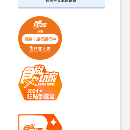
駐站平台認證勳章