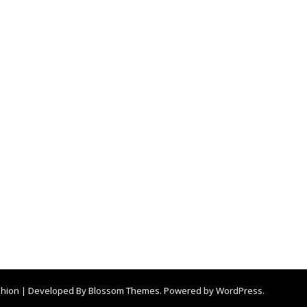
shion | Developed By
Blossom Themes
. Powered by
WordPress
.