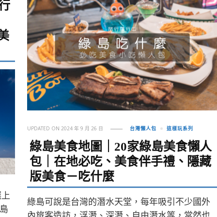
行
美
UPDATED ON
2024 年 9 月 26 日
台灣懶人包
這樣玩系列
綠島美食地圖｜20家綠島美食懶人
包｜在地必吃、美食伴手禮、隱藏
版美食－吃什麼
選上
綠島可說是台灣的潛水天堂，每年吸引不少國外
島
內旅客造訪，浮潛、深潛、自由潛水等，當然也