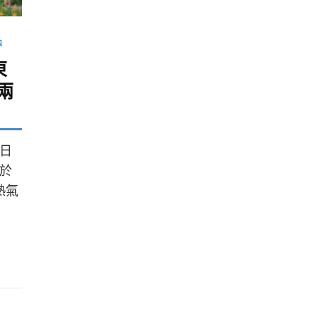
包
東
兩
日
於
熱氣