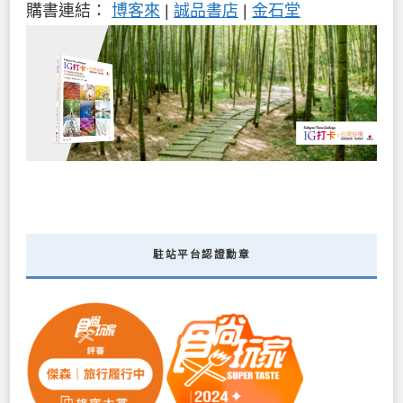
購書連結：
博客來
|
誠品書店
|
金石堂
駐站平台認證勳章