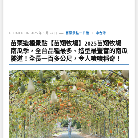
UPDATED ON
2025 年 5 月 24 日
苗栗景點一日遊
中台灣
苗栗造橋景點【苗翔牧場】2025苗翔牧場
南瓜季，全台品種最多、造型最豐富的南瓜
隧道！全長一百多公尺，令人嘖嘖稱奇！