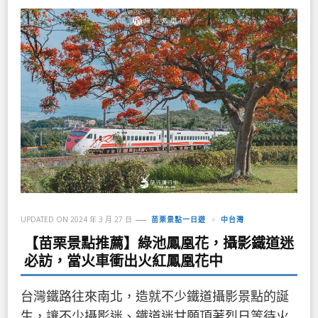
UPDATED ON
2024 年 3 月 27 日
苗栗景點一日遊
中台灣
【苗栗景點推薦】綠池鳳凰花，攝影鐵道迷
必訪，當火車衝出火紅鳳凰花中
台灣鐵路往來南北，造就不少鐵道攝影景點的誕
生，讓不少攝影迷、鐵道迷甘願頂著烈日等待火