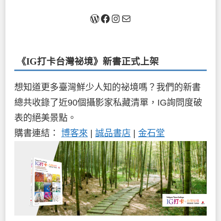
關於我
Facebook
Instagram
Mail
《IG打卡台灣祕境》新書
正式上架
想知道更多臺灣鮮少人知的祕境嗎？我們的新書
總共收錄了近90個攝影家私藏清單，IG詢問度破
表的絕美景點。
購書連結：
博客來
|
誠品書店
|
金石堂