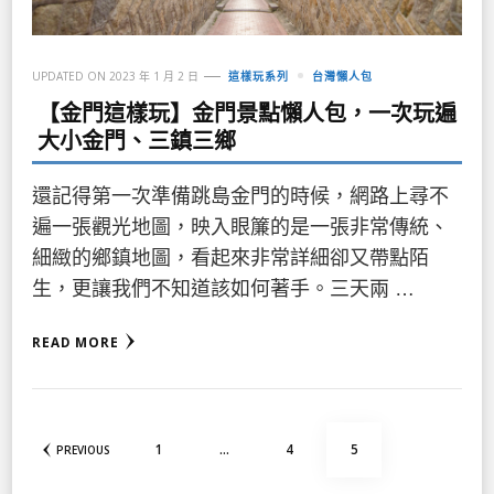
UPDATED ON
2023 年 1 月 2 日
這樣玩系列
台灣懶人包
【金門這樣玩】金門景點懶人包，一次玩遍
大小金門、三鎮三鄉
還記得第一次準備跳島金門的時候，網路上尋不
遍一張觀光地圖，映入眼簾的是一張非常傳統、
細緻的鄉鎮地圖，看起來非常詳細卻又帶點陌
生，更讓我們不知道該如何著手。三天兩 …
READ MORE
文
PAGE
PAGE
PAGE
1
...
4
5
PREVIOUS
章
分