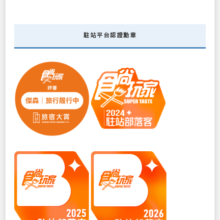
駐站平台認證勳章