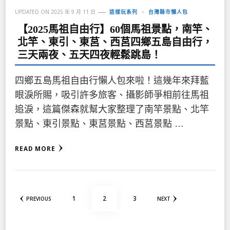
UPDATED ON
2025 年 9 月 11 日
這樣玩系列
台灣縣市懶人包
【2025馬祖自由行】60個馬祖景點，南竿、
北竿、東引、東莒、西莒四鄉五島自由行，
三天兩夜、五天四夜輕鬆跳島！
四鄉五島馬祖自由行懶人包來啦！這幾年來拜藍
眼淚所賜，吸引許多旅客、攝影師爭相前往馬祖
追淚，這篇傑森就幫大家整理了南竿景點、北竿
景點、東引景點、東莒景點、西莒景點 …
READ MORE
文
PAGE
PAGE
PAGE
1
2
3
PREVIOUS
NEXT
章
分
頁