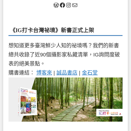
關於我
Facebook
Instagram
Mail
《IG打卡台灣祕境》新書
正式上架
想知道更多臺灣鮮少人知的祕境嗎？我們的新書
總共收錄了近90個攝影家私藏清單，IG詢問度破
表的絕美景點。
購書連結：
博客來
|
誠品書店
|
金石堂