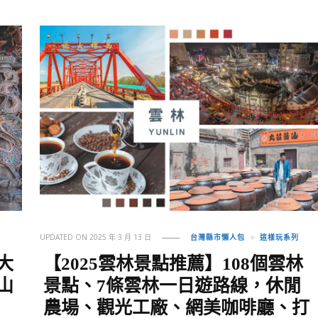
UPDATED ON
2025 年 3 月 13 日
台灣縣市懶人包
這樣玩系列
大
【2025雲林景點推薦】108個雲林
山
景點、7條雲林一日遊路線，休閒
農場、觀光工廠、網美咖啡廳、打