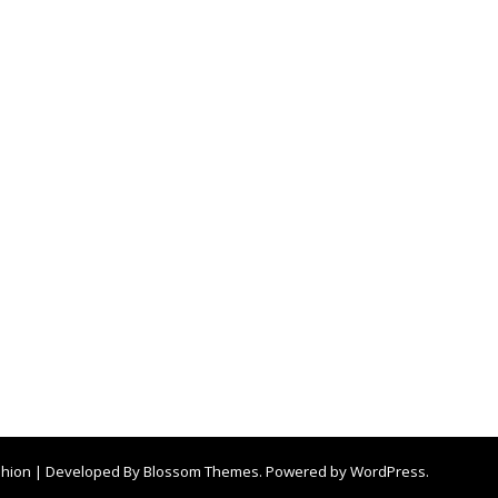
shion | Developed By
Blossom Themes
. Powered by
WordPress
.