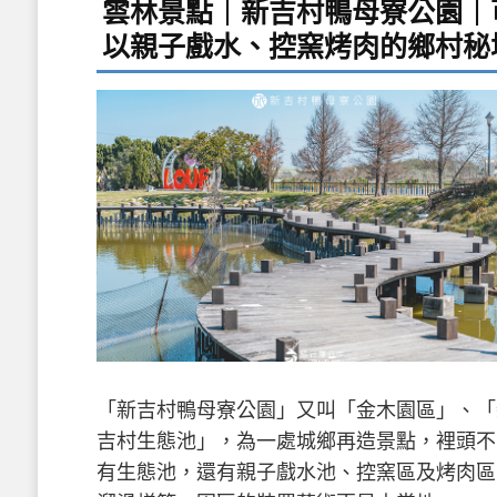
雲林景點｜新吉村鴨母寮公園｜
以親子戲水、控窯烤肉的鄉村秘
「新吉村鴨母寮公園」又叫「金木園區」、「
吉村生態池」，為一處城鄉再造景點，裡頭不
有生態池，還有親子戲水池、控窯區及烤肉區