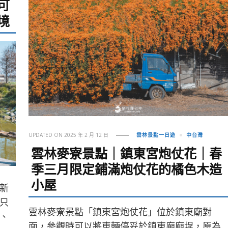
可
境
UPDATED ON
2025 年 2 月 12 日
雲林景點一日遊
中台灣
雲林麥寮景點｜鎮東宮炮仗花｜春
季三月限定鋪滿炮仗花的橘色木造
小屋
新
只
雲林麥寮景點「鎮東宮炮仗花」位於鎮東廟對
、
面，參觀時可以將車輛停妥於鎮東廟廟埕，原為