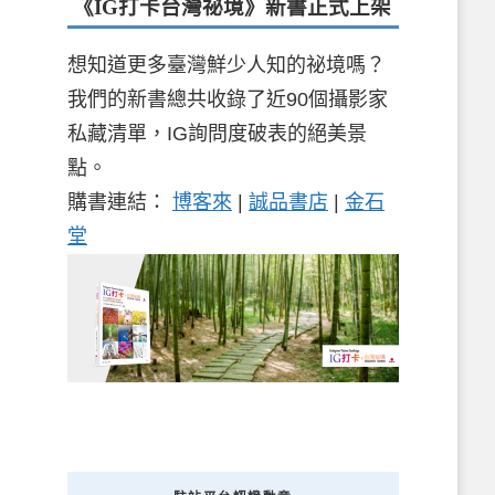
《IG打卡台灣祕境》新書
正式上架
想知道更多臺灣鮮少人知的祕境嗎？
我們的新書總共收錄了近90個攝影家
私藏清單，IG詢問度破表的絕美景
點。
購書連結：
博客來
|
誠品書店
|
金石
堂