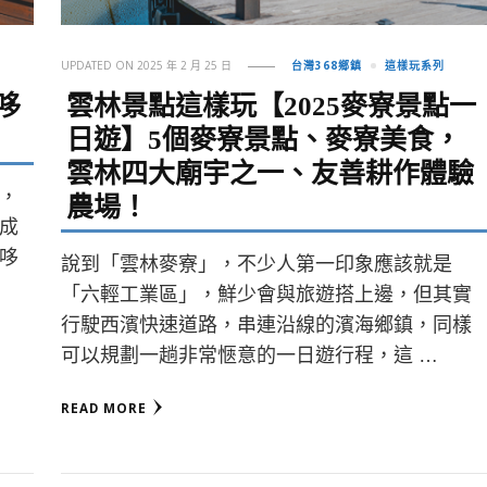
UPDATED ON
2025 年 2 月 25 日
台灣368鄉鎮
這樣玩系列
哆
雲林景點這樣玩【2025麥寮景點一
日遊】5個麥寮景點、麥寮美食，
雲林四大廟宇之一、友善耕作體驗
，
農場！
成
哆
說到「雲林麥寮」，不少人第一印象應該就是
「六輕工業區」，鮮少會與旅遊搭上邊，但其實
行駛西濱快速道路，串連沿線的濱海鄉鎮，同樣
可以規劃一趟非常愜意的一日遊行程，這 …
READ MORE