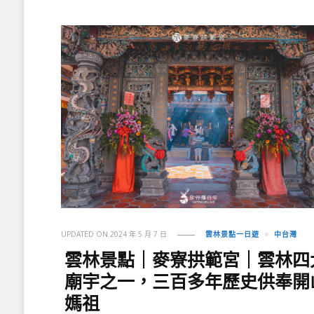
UPDATED ON
2024 年 5 月 7 日
雲林景點一日遊
中台灣
雲林景點｜麥寮拱範宮｜雲林四
廟宇之一，三百多年歷史供奉開
媽祖