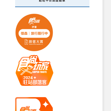
駐站平台認證勳章