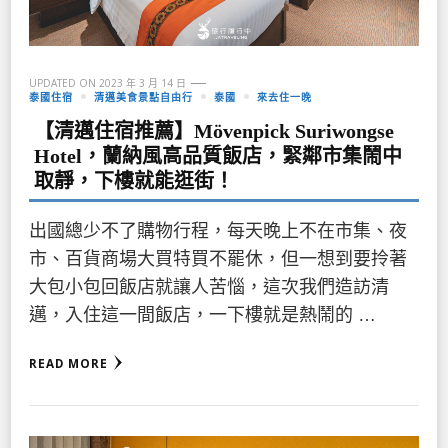
UPDATED ON
2023 年 3 月 14 日
泰國住宿
清邁美食景點自由行
泰國
來去住一晚
【清邁住宿推薦】Mövenpick Suriwongse
Hotel，蘭納風高品質飯店，緊鄰市集鬧中
取靜，下樓就能逛街！
出國總少不了購物行程，每天晚上不在市集、夜
市、百貨商場大買特買不罷休，但一想到要拎著
大包小包回飯店就讓人苦惱，這次我們造訪清
邁，入住這一間飯店，一下樓就是熱鬧的 …
READ MORE