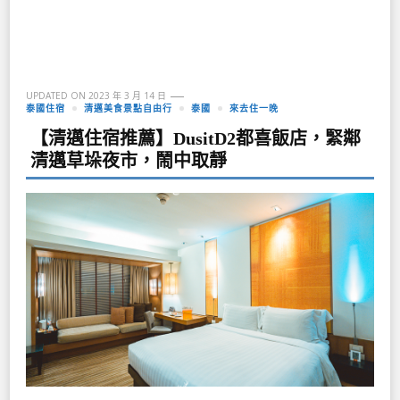
UPDATED ON
2023 年 3 月 14 日
泰國住宿
清邁美食景點自由行
泰國
來去住一晚
【清邁住宿推薦】DusitD2都喜飯店，緊鄰
清邁草垛夜市，鬧中取靜