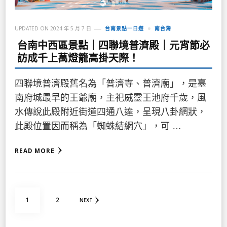
UPDATED ON
2024 年 5 月 7 日
台南景點一日遊
南台灣
台南中西區景點｜四聯境普濟殿｜元宵節必
訪成千上萬燈籠高掛天際！
四聯境普濟殿舊名為「普濟寺、普濟廟」，是臺
南府城最早的王爺廟，主祀威靈王池府千歲，風
水傳說此殿附近街道四通八達，呈現八卦網狀，
此殿位置因而稱為「蜘蛛結網穴」，可 …
READ MORE
文
PAGE
PAGE
1
2
NEXT
章
分
頁