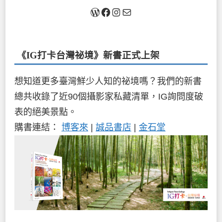
關於我
Facebook
Instagram
Mail
《IG打卡台灣祕境》新書
正式上架
想知道更多臺灣鮮少人知的祕境嗎？我們的新書
總共收錄了近90個攝影家私藏清單，IG詢問度破
表的絕美景點。
購書連結：
博客來
|
誠品書店
|
金石堂