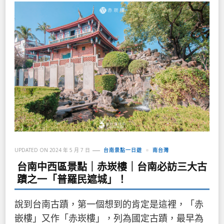
UPDATED ON
2024 年 5 月 7 日
台南景點一日遊
南台灣
台南中西區景點｜赤崁樓｜台南必訪三大古
蹟之一「普羅民遮城」！
說到台南古蹟，第一個想到的肯定是這裡，「赤
嵌樓」又作「赤崁樓」，列為國定古蹟，最早為