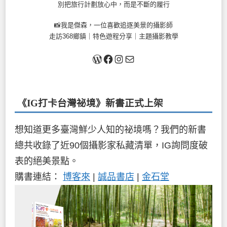
別把旅行計劃放心中，而是不斷的履行
📸我是傑森，一位喜歡追逐美景的攝影師
走訪368鄉鎮｜特色遊程分享｜主題攝影教學
關於我
Facebook
Instagram
Mail
《IG打卡台灣祕境》新書
正式上架
想知道更多臺灣鮮少人知的祕境嗎？我們的新書
總共收錄了近90個攝影家私藏清單，IG詢問度破
表的絕美景點。
購書連結：
博客來
|
誠品書店
|
金石堂