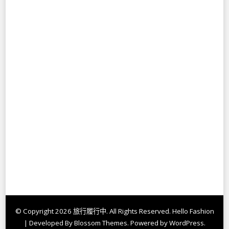
© Copyright 2026
旅行履行中
. All Rights Reserved.
Hello Fashion
| Developed By
Blossom Themes
. Powered by
WordPress
.