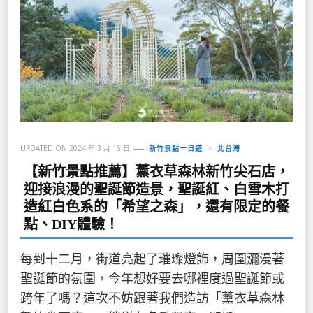
UPDATED ON
2024 年 3 月 16 日
新竹景點一日遊
北台灣
【新竹景點推薦】薰衣草森林新竹尖石店，
迎接浪漫的聖誕節造景，聖誕紅、白雪木打
造紅白色系的「希望之森」，還有限定的餐
點、DIY體驗！
每到十二月，街道亮起了璀璨燈飾，周圍瀰漫著
聖誕節的氛圍，今年想好要去哪裡度過聖誕節或
跨年了嗎？這次不妨跟著我們造訪「薰衣草森林