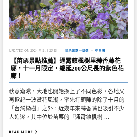
UPDATED ON
2024 年 5 月 23 日
苗栗景點一日遊
中台灣
【苗栗景點推薦】通霄鎮楓樹里蒜香藤花
廊，十一月限定，綿延200公尺長的紫色花
廊！
秋意漸濃，大地也開始換上了不同色彩，各地又
再掀起一波賞花風潮，率先打頭陣的除了十月的
「台灣欒樹」之外，近幾年來蒜香藤也吸引不少
人追逐，其中位於苗栗的「通霄鎮楓樹 …
READ MORE