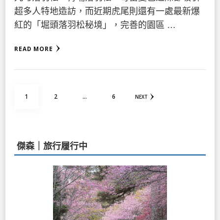
超多人特地造訪，而近期虎尾則還有一處最新爆
紅的「堀頭落羽松秘境」，完善的園區 …
READ MORE
文
PAGE
PAGE
PAGE
1
2
...
6
NEXT
章
分
頁
傑森｜旅行履行中