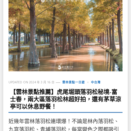
UPDATED ON
2024 年 3 月 16 日
雲林景點一日遊
中台灣
【雲林景點推薦】虎尾堀頭落羽松秘境-富
士春，兩大區落羽松林超好拍，還有茅草涼
亭可以休息野餐！
近幾年雲林落羽松連環爆！不論是林內落羽松、
九穹落羽松、青埔落羽松，每當變色之際都吸引