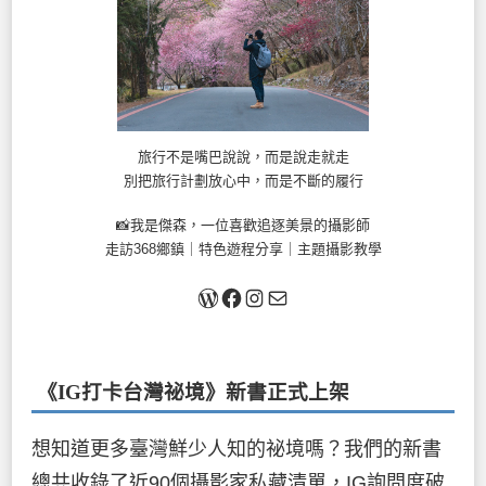
旅行不是嘴巴說說，而是說走就走
別把旅行計劃放心中，而是不斷的履行
📸我是傑森，一位喜歡追逐美景的攝影師
走訪368鄉鎮｜特色遊程分享｜主題攝影教學
關於我
Facebook
Instagram
Mail
《IG打卡台灣祕境》新書
正式上架
想知道更多臺灣鮮少人知的祕境嗎？我們的新書
總共收錄了近90個攝影家私藏清單，IG詢問度破