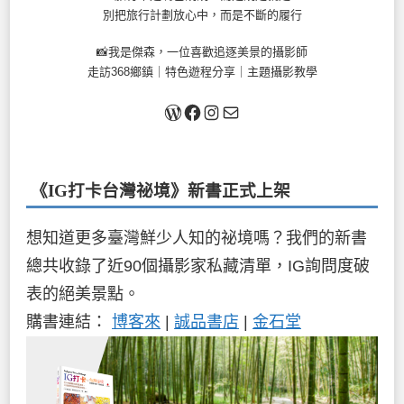
別把旅行計劃放心中，而是不斷的履行
📸我是傑森，一位喜歡追逐美景的攝影師
走訪368鄉鎮｜特色遊程分享｜主題攝影教學
關於我
Facebook
Instagram
Mail
《IG打卡台灣祕境》新書
正式上架
想知道更多臺灣鮮少人知的祕境嗎？我們的新書
總共收錄了近90個攝影家私藏清單，IG詢問度破
表的絕美景點。
購書連結：
博客來
|
誠品書店
|
金石堂