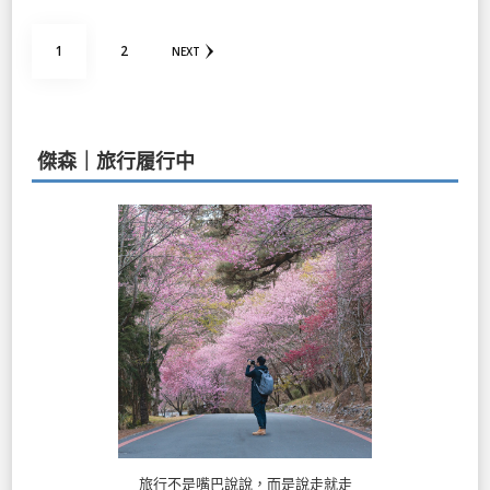
文
PAGE
PAGE
1
2
NEXT
章
分
頁
傑森｜旅行履行中
旅行不是嘴巴說說，而是說走就走