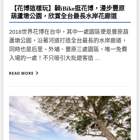
【花博這樣玩】騎iBike逛花博，漫步豐原
葫蘆墩公園，欣賞全台最長水岸花廊道
2018世界花博在台中，其中一處園區便是豐原葫
蘆墩公園，沿著河道打造全台最長的水岸廊道，
同時也是后里、外埔、豐原三處園區，唯一免費
入場的一處！不只吸引大批遊客造 …
READ MORE