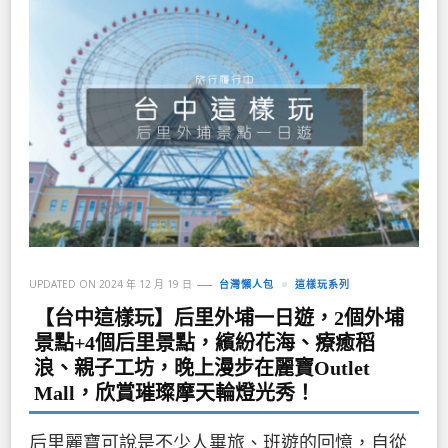
UPDATED ON
2024 年 12 月 19 日
台灣懶人包
這樣玩系列
【台中這樣玩】后里外埔一日遊，2個外埔
景點+4個后里景點，繽紛花海、療癒稻
浪、親子工坊，晚上漫步在麗寶Outlet
Mall，欣賞璀璨摩天輪燈光秀！
后里麗寶可說是不少人畢旅、班遊的回憶，自從