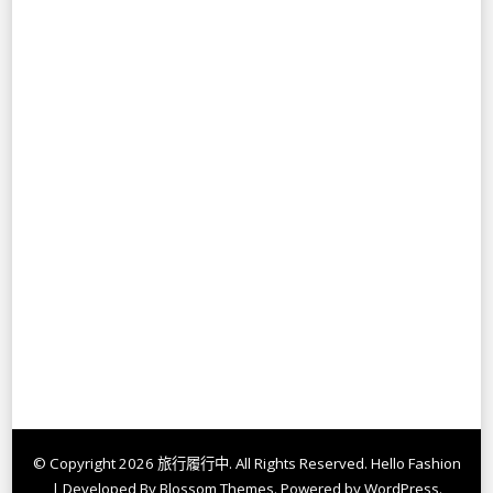
© Copyright 2026
旅行履行中
. All Rights Reserved.
Hello Fashion
| Developed By
Blossom Themes
. Powered by
WordPress
.