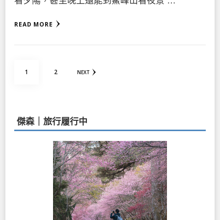
看夕陽，甚至晚上還能到鰲峰山看夜景 …
READ MORE
文
PAGE
PAGE
1
2
NEXT
章
分
頁
傑森｜旅行履行中