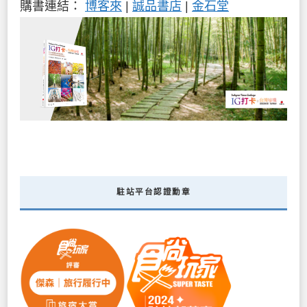
購書連結：
博客來
|
誠品書店
|
金石堂
駐站平台認證勳章