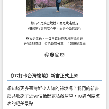
旅行不是嘴巴說說，而是說走就走
別把旅行計劃放心中，而是不斷的履行
📸我是傑森，一位喜歡追逐美景的攝影師
走訪368鄉鎮｜特色遊程分享｜主題攝影教學
關於我
Facebook
Instagram
Mail
《IG打卡台灣祕境》新書
正式上架
想知道更多臺灣鮮少人知的祕境嗎？我們的新書
總共收錄了近90個攝影家私藏清單，IG詢問度破
表的絕美景點。