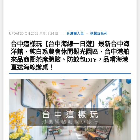
UPDATED ON
2025 年 9 月 24 日
台灣懶人包
這樣玩系列
台中這樣玩【台中海線一日遊】最新台中海
洋館、純白系農會休閒觀光園區、台中港舶
來品商圈茶席體驗、防蚊包DIY，品嚐海港
直送海線辦桌！