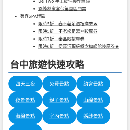
Be Two 手工皮件製作體驗
霧峰林家宮保第園區門票
美容SPA體驗
限時5折｜春不荖足湯按摩券🔥
限時5折｜不老松足湯按摩券
限時7折｜泰晶殿按摩券
限時6折｜伊薔沅頂級概念旗艦館按摩券🔥
台中旅遊快速攻略
四天三夜
免費景點
約會景點
夜景景點
親子景點
山線景點
海線景點
室內景點
婚紗景點