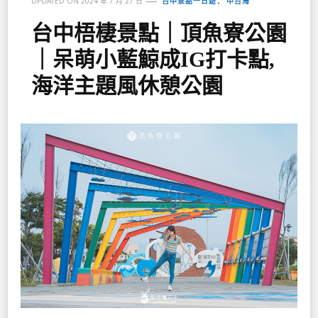
台中景點一日遊
中台灣
UPDATED ON
2024 年 7 月 27 日
台中梧棲景點｜頂魚寮公園
｜呆萌小藍鯨成IG打卡點,
海洋主題風休憩公園