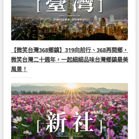
【微笑台灣368鄉鎮】319向前行、368再開鄉，
微笑台灣二十週年，一起細細品味台灣鄉鎮最美
風景！