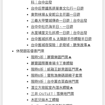
科｜台中出發
台中后豐鐵馬道單車文化行一日遊
東勢林場＆安妮公主花園一日遊
三義大甲雙城傳奇一日遊｜台中出發
台中中社花海半日、一日遊
水里埔里文化巡禮一日遊｜台中出發
台中舊城巡禮 & 太陽餅手作體驗半日遊
台中舊城夜探險｜走廢墟、聽鬼故事🔥
休閒園區優惠門票
限時5折｜麗寶樂園門票🔥
麗寶國際賽車場卡丁車體驗
限時6折｜紙箱王創意園區門票🔥
限時8折｜寶熊漁樂碼頭親子套票
限時9折｜台中薰衣草森林門票
潛立方旅館室內潛水體驗🔥
三井 OUTLET｜雪樂地門票
木匠兄妹木工體驗