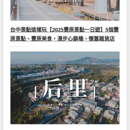
台中景點這樣玩【2025豐原景點一日遊】5個豐
原景點、豐原美食，漫步心鎖橋、懷舊雜貨店