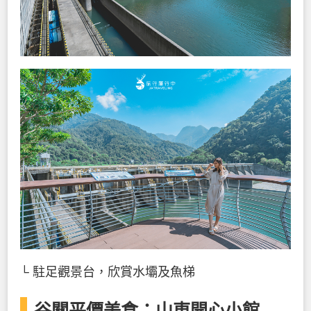
└ 駐足觀景台，欣賞水壩及魚梯
谷關平價美食：山東開心小館