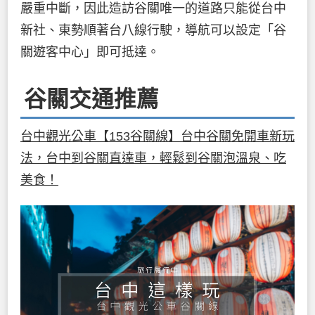
嚴重中斷，因此造訪谷關唯一的道路只能從台中
新社、東勢順著台八線行駛，導航可以設定「谷
關遊客中心」即可抵達。
谷關交通推薦
台中觀光公車【153谷關線】台中谷關免開車新玩
法，台中到谷關直達車，輕鬆到谷關泡溫泉、吃
美食！