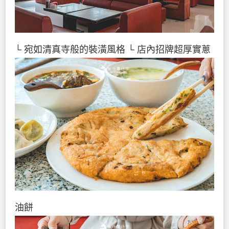
└ 宛如清真寺般的裝潢風格
└ 店內招牌超厚實蔥
油餅