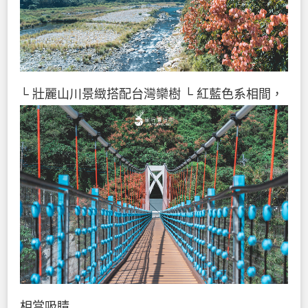
└ 壯麗山川景緻搭配台灣欒樹
└ 紅藍色系相間，
相當吸睛