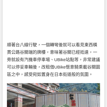
順著台八線行駛，一個轉彎後就可以看見東西橫
貫公路谷關端的牌樓，意味著谷關已經抵達，一
旁就設有汽機車停車場、UBike站點等，非常建議
可以停妥車輛後，改租借UBike愜意騎乘載谷關園
區之中，感受宛如置身在日本街道般的氛圍。