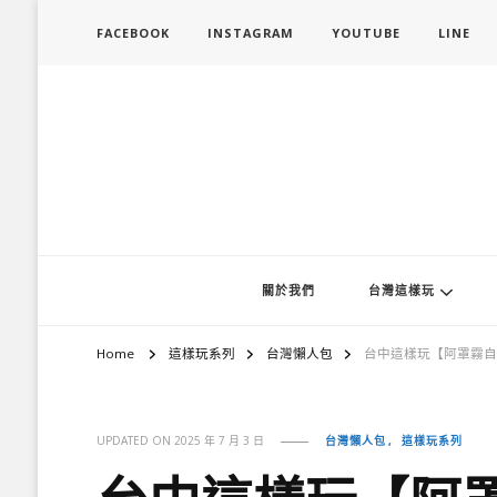
FACEBOOK
INSTAGRAM
YOUTUBE
LINE
旅行履行中
台灣旅遊景點懶人包、368鄉鎮深度旅遊、主題攝影教學
關於我們
台灣這樣玩
Home
這樣玩系列
台灣懶人包
台中這樣玩【阿罩霧自
台灣懶人包
這樣玩系列
UPDATED ON
2025 年 7 月 3 日