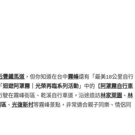
后豐鐵馬道
，但你知道在台中
霧峰
還有「最美18公里自行
「
迴遊阿罩霧｜光榮再臨系列活動
」中的【
阿罩霧自行車
行駛在霧峰街區、乾溪自行車道，沿途造訪
林家萊園
、
林
園區
、
光復新村
等霧峰景點，非常適合親子同樂、情侶同