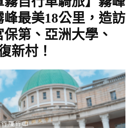
罩霧自行車騎旅】霧峰
峰最美18公里，造訪
宮保第、亞洲大學、
光復新村！