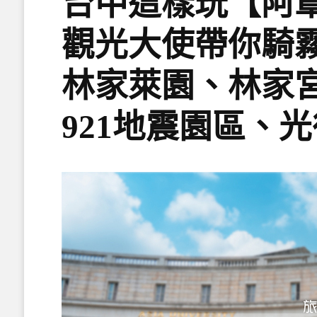
台中這樣玩【阿
觀光大使帶你騎霧
林家萊園、林家
921地震園區、