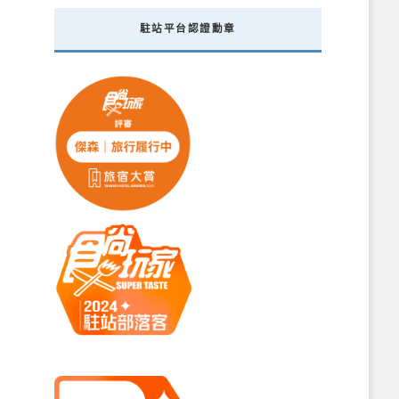
駐站平台認證勳章