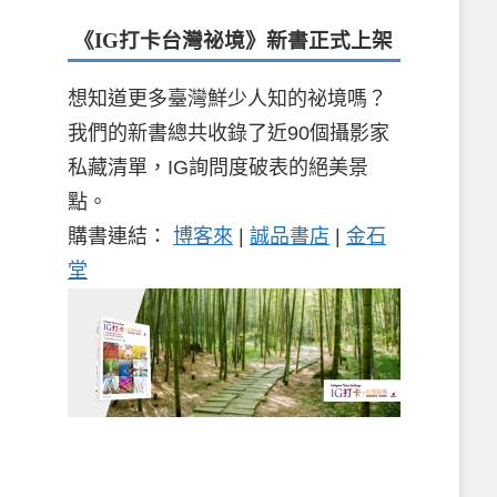
《IG打卡台灣祕境》新書
正式上架
想知道更多臺灣鮮少人知的祕境嗎？
我們的新書總共收錄了近90個攝影家
私藏清單，IG詢問度破表的絕美景
點。
購書連結：
博客來
|
誠品書店
|
金石
堂