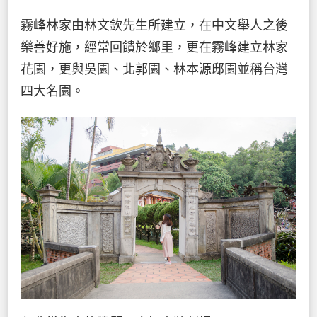
霧峰林家由林文欽先生所建立，在中文舉人之後
樂善好施，經常回饋於鄉里，更在霧峰建立林家
花園，更與吳園、北郭園、林本源邸園並稱台灣
四大名園。