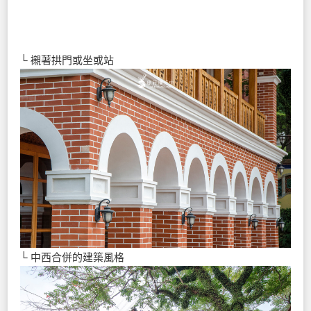
└ 襯著拱門或坐或站
└ 中西合併的建築風格