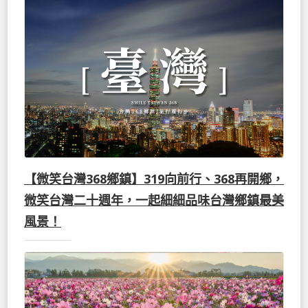
【微笑台灣368鄉鎮】319向前行、368再開鄉，
微笑台灣二十週年，一起細細品味台灣鄉鎮最美
風景！