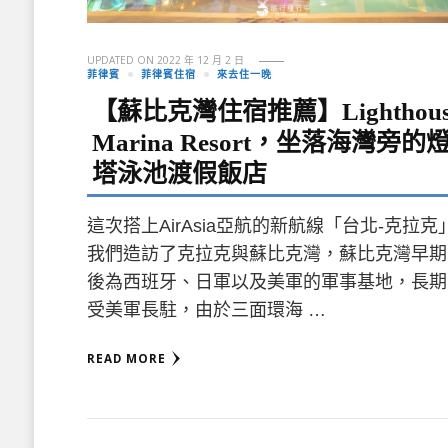
UPDATED ON
2022 年 12 月 2 日
菲律賓
菲律賓住宿
來去住一晚
【蘇比克灣住宿推薦】Lighthous
Marina Resort，坐落海灣旁的
塔泳池渡假飯店
這次搭上AirAsia亞航的新航線「台北-克拉克
我們造訪了克拉克與蘇比克灣，蘇比克灣早期
後為西班牙、日軍以及美軍的軍事基地，長期
受美軍長駐，由於三面環海 …
READ MORE