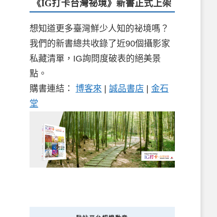
《IG打卡台灣祕境》新書
正式上架
想知道更多臺灣鮮少人知的祕境嗎？
我們的新書總共收錄了近90個攝影家
私藏清單，IG詢問度破表的絕美景
點。
購書連結：
博客來
|
誠品書店
|
金石
堂