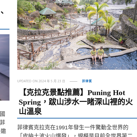
、
UPDATED ON
2024 年 5 月 23 日
菲律賓
【克拉克景點推薦】Puning Hot
Spring，跋山涉水一睹深山裡的火
山溫泉
國
菲
菲律賓克拉克在1991年發生一件驚動全世界的
局邀
「皮納土波火山爆發」，規模是目前全世界第二