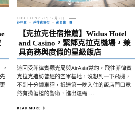
UPDATED ON
2022 年 12 月 2 日
菲律賓
菲律賓住宿
來去住一晚
e
【克拉克住宿推薦】Widus Hotel
燈
and Casino，緊鄰克拉克機場，兼
具商務與度假的星級飯店
」，
這回受菲律賓觀光局與AirAsia邀約，飛往菲律賓
先
克拉克造訪曾經的空軍基地，沒想到一下飛機，
更
不到十分鐘車程，抵達第一晚入住的飯店門口竟
然有揹著槍的警衛，進出還需 …
READ MORE