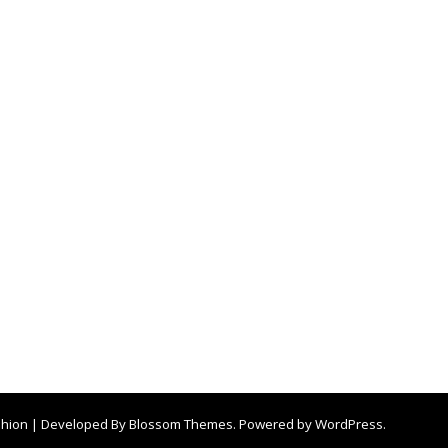
shion | Developed By
Blossom Themes
. Powered by
WordPress
.