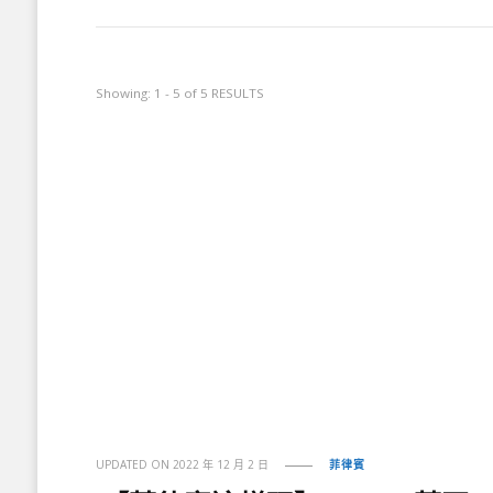
Showing: 1 - 5 of 5 RESULTS
UPDATED ON
2022 年 12 月 2 日
菲律賓