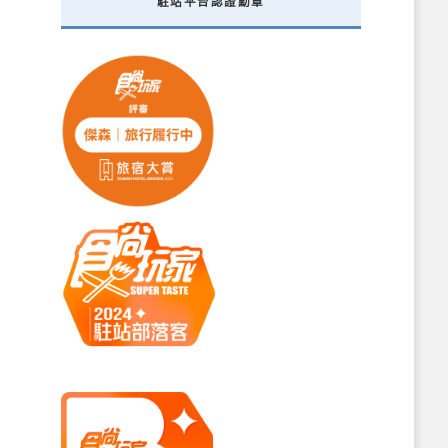
駐站平台認證勳章