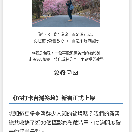
旅行不是嘴巴說說，而是說走就走
別把旅行計劃放心中，而是不斷的履行
📸我是傑森，一位喜歡追逐美景的攝影師
走訪368鄉鎮｜特色遊程分享｜主題攝影教學
關於我
Facebook
Instagram
Mail
《IG打卡台灣祕境》新書
正式上架
想知道更多臺灣鮮少人知的祕境嗎？我們的新書
總共收錄了近90個攝影家私藏清單，IG詢問度破
表的絕美景點。