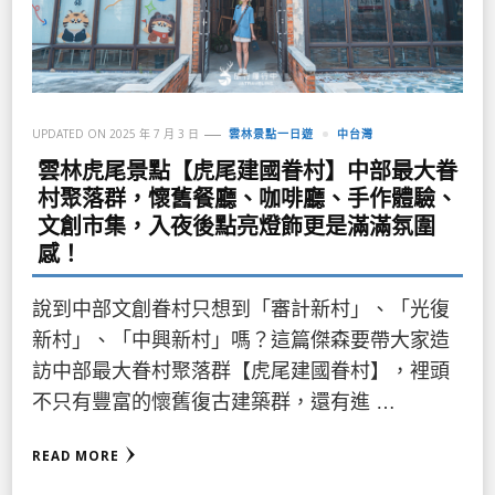
UPDATED ON
2025 年 7 月 3 日
雲林景點一日遊
中台灣
雲林虎尾景點【虎尾建國眷村】中部最大眷
村聚落群，懷舊餐廳、咖啡廳、手作體驗、
文創市集，入夜後點亮燈飾更是滿滿氛圍
感！
說到中部文創眷村只想到「審計新村」、「光復
新村」、「中興新村」嗎？這篇傑森要帶大家造
訪中部最大眷村聚落群【虎尾建國眷村】，裡頭
不只有豐富的懷舊復古建築群，還有進 …
READ MORE