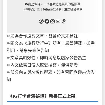
📸我是傑森，一位喜歡追逐美景的攝影師
368鄉鎮計畫｜特色遊程分享｜主題攝影教學
關於我
Facebook
Instagram
Mail
Threads
✏如為合作邀約文章，皆會於文末標註
✏圖文為《
旅行履行中
》所有，嚴禁轉載，如需
引用，請事先來信告知
✏文章具時效性，即時消息以店家公告為主
✏內文依當日個人感受撰寫，僅供參考
✏部分內文與AI協作撰寫，如有雷同歡迎來信告
知
《IG打卡台灣祕境》新書
正式上架