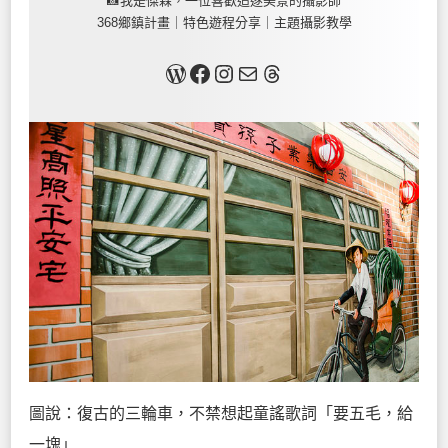
📸我是傑森，一位喜歡追逐美景的攝影師
368鄉鎮計畫｜特色遊程分享｜主題攝影教學
關於我
Facebook
Instagram
Mail
Threads
圖說：復古的三輪車，不禁想起童謠歌詞「要五毛，給
一塊」