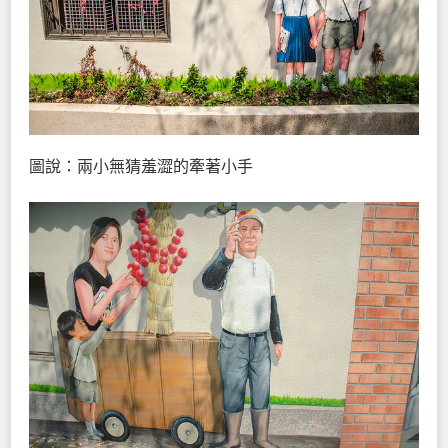
圖說：兩小無猜羞澀的牽著小手