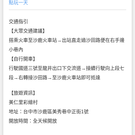
點玩一天
交通指引
【大眾交通建議】
搭乘火車至沙鹿火車站→出站直走過沙田路便在右手邊
小巷內
【自行開車】
行駛國道三號至龍井出口下交流道→接續行駛向上段七
段→右轉接沙田路→至沙鹿火車站即可抵達
【旅遊資訊】
美仁里彩繪村
地址：台中市沙鹿區美秀巷中正街1號
開放時間：全天候開放