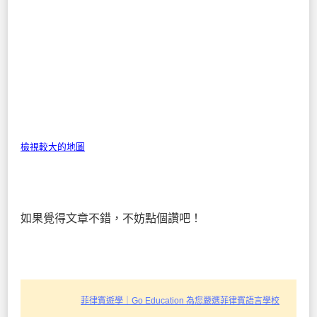
檢視較大的地圖
如果覺得文章不錯，不妨點個讚吧！
菲律賓遊學｜Go Education 為您嚴選菲律賓語言學校