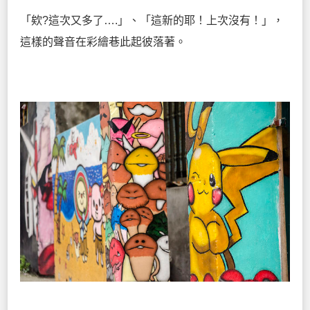
「欸?這次又多了….」、「這新的耶！上次沒有！」，
這樣的聲音在彩繪巷此起彼落著。