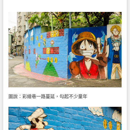
圖說：彩繪巷一路蔓延，勾起不少童年