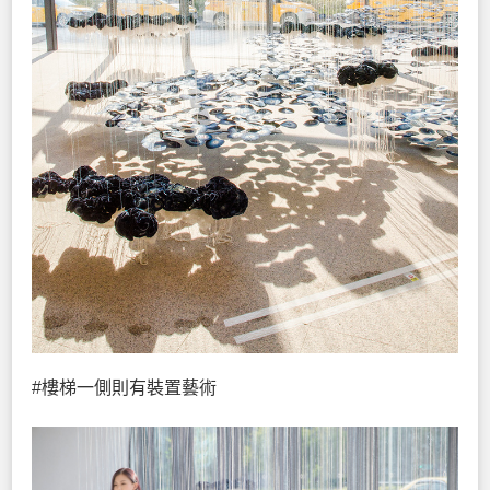
#樓梯一側則有裝置藝術