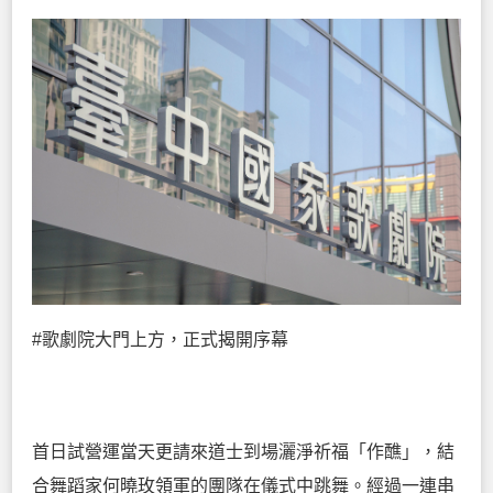
#歌劇院大門上方，正式揭開序幕
首日試營運當天更請來道士到場灑淨祈福「作醮」，結
合舞蹈家何曉玫領軍的團隊在儀式中跳舞。經過一連串