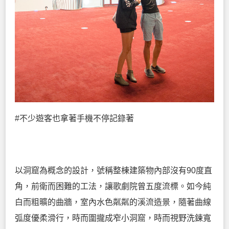
#不少遊客也拿著手機不停記錄著
以洞窟為概念的設計，號稱整棟建築物內部沒有90度直
角，前衛而困難的工法，讓歌劇院曾五度流標。如今純
白而粗曠的曲牆，室內水色粼粼的溪流造景，隨著曲線
弧度優柔滑行，時而圍攏成窄小洞窟，時而視野洗鍊寬