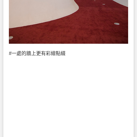
#一處的牆上更有彩繪點綴