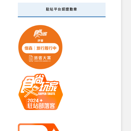
駐站平台認證勳章