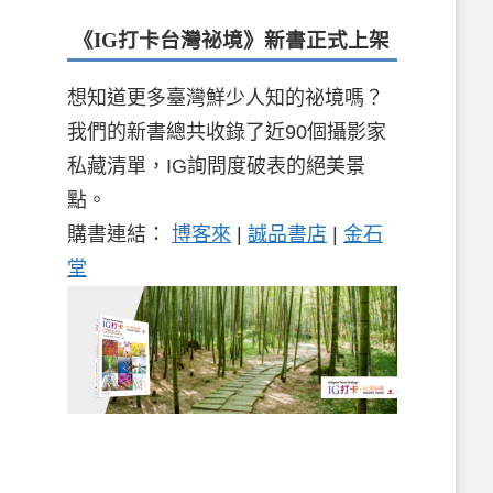
《IG打卡台灣祕境》新書
正式上架
想知道更多臺灣鮮少人知的祕境嗎？
我們的新書總共收錄了近90個攝影家
私藏清單，IG詢問度破表的絕美景
點。
購書連結：
博客來
|
誠品書店
|
金石
堂