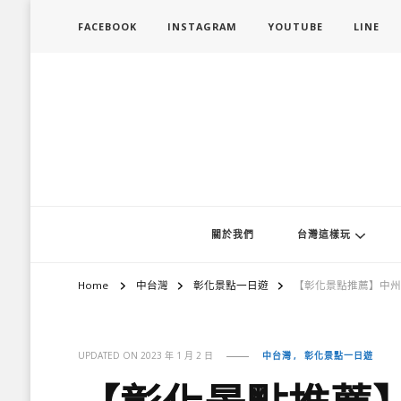
FACEBOOK
INSTAGRAM
YOUTUBE
LINE
旅行履行中
台灣旅遊景點懶人包、368鄉鎮深度旅遊、主題攝影教學
關於我們
台灣這樣玩
Home
中台灣
彰化景點一日遊
【彰化景點推薦】中州
中台灣
彰化景點一日遊
UPDATED ON
2023 年 1 月 2 日