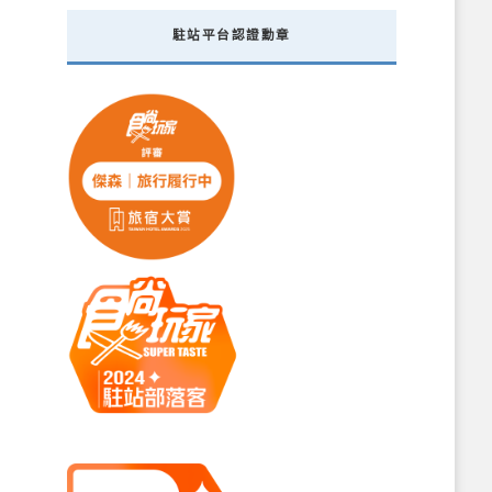
駐站平台認證勳章