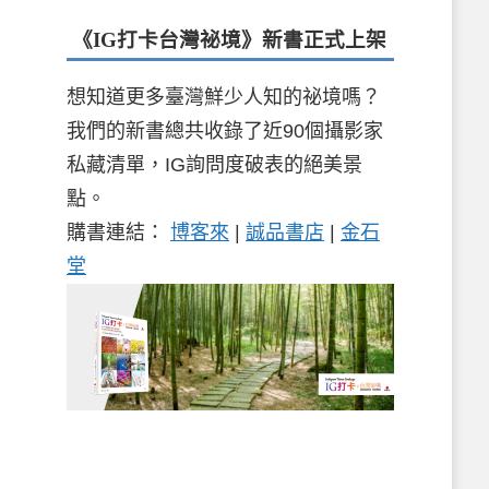
《IG打卡台灣祕境》新書
正式上架
想知道更多臺灣鮮少人知的祕境嗎？
我們的新書總共收錄了近90個攝影家
私藏清單，IG詢問度破表的絕美景
點。
購書連結：
博客來
|
誠品書店
|
金石
堂